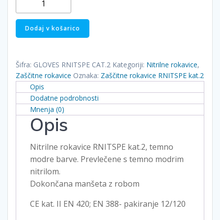
rokavice
RNITSPE
Dodaj v košarico
kat.2
količina
Šifra:
GLOVES RNITSPE CAT.2
Kategoriji:
Nitrilne rokavice
,
Zaščitne rokavice
Oznaka:
Zaščitne rokavice RNITSPE kat.2
Opis
Dodatne podrobnosti
Mnenja (0)
Opis
Nitrilne rokavice RNITSPE kat.2, temno
modre barve. Prevlečene s temno modrim
nitrilom.
Dokončana manšeta z robom
CE kat. II EN 420; EN 388- pakiranje 12/120