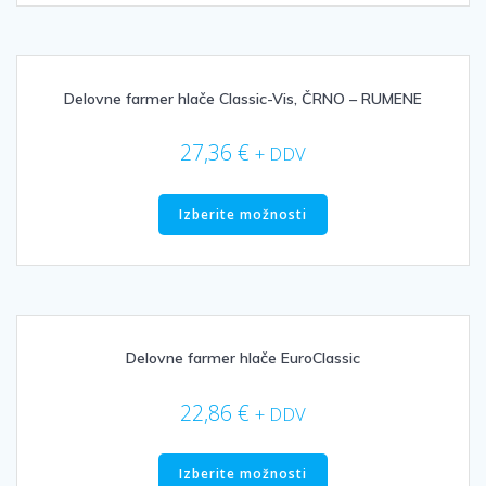
več
različic.
Možnosti
lahko
izberete
Delovne farmer hlače Classic-Vis, ČRNO – RUMENE
na
strani
27,36
€
+ DDV
izdelka
Ta
izdelek
Izberite možnosti
ima
več
različic.
Možnosti
lahko
izberete
Delovne farmer hlače EuroClassic
na
strani
22,86
€
+ DDV
izdelka
Ta
izdelek
Izberite možnosti