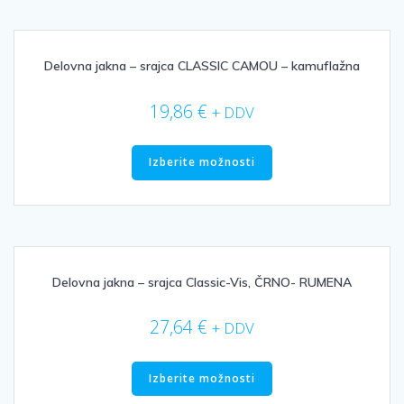
različic.
Možnosti
lahko
izberete
Delovna jakna – srajca CLASSIC CAMOU – kamuflažna
na
strani
19,86
€
+ DDV
izdelka
Ta
izdelek
Izberite možnosti
ima
več
različic.
Možnosti
lahko
izberete
Delovna jakna – srajca Classic-Vis, ČRNO- RUMENA
na
strani
27,64
€
+ DDV
izdelka
Ta
izdelek
Izberite možnosti
ima