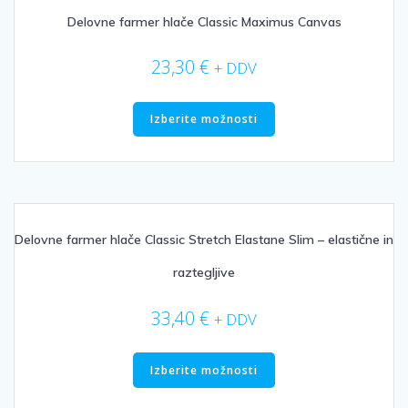
lahko
izberete
Delovne farmer hlače Classic Maximus Canvas
na
strani
23,30
€
+ DDV
izdelka
Ta
izdelek
Izberite možnosti
ima
več
različic.
Možnosti
lahko
izberete
Delovne farmer hlače Classic Stretch Elastane Slim – elastične in
na
raztegljive
strani
izdelka
33,40
€
+ DDV
Ta
izdelek
Izberite možnosti
ima