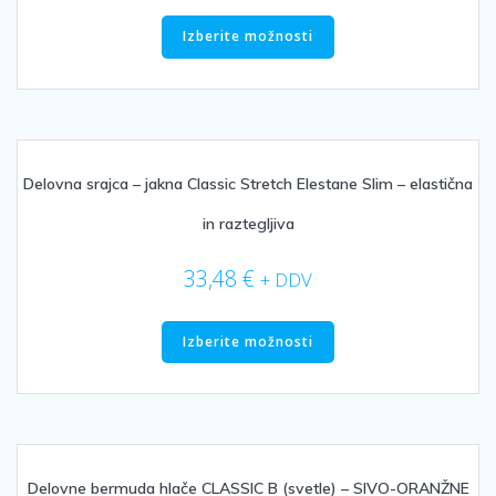
Ta
izdelek
Izberite možnosti
ima
več
različic.
Možnosti
lahko
izberete
Delovna srajca – jakna Classic Stretch Elestane Slim – elastična
na
in raztegljiva
strani
izdelka
33,48
€
+ DDV
Ta
izdelek
Izberite možnosti
ima
več
različic.
Možnosti
lahko
izberete
Delovne bermuda hlače CLASSIC B (svetle) – SIVO-ORANŽNE