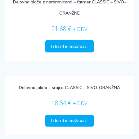
izberete
Delovna hlače z naramnicami – farmer CLASSIC – SIVO-
na
ORANŽNE
strani
izdelka
21,68
€
+ DDV
Ta
izdelek
Izberite možnosti
ima
več
različic.
Možnosti
lahko
izberete
Delovna jakna – srajca CLASSIC – SIVO-ORANŽNA
na
strani
18,64
€
+ DDV
izdelka
Ta
izdelek
Izberite možnosti
ima
več