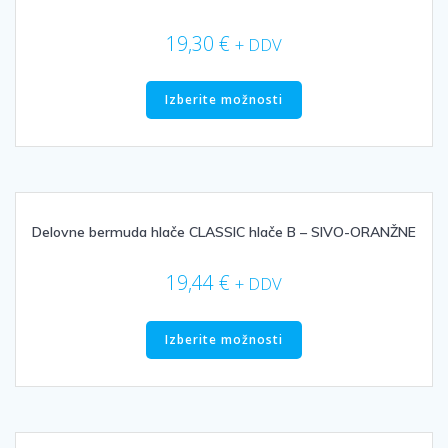
na
strani
19,30
€
+ DDV
izdelka
Ta
izdelek
Izberite možnosti
ima
več
različic.
Možnosti
lahko
izberete
Delovne bermuda hlače CLASSIC hlače B – SIVO-ORANŽNE
na
strani
19,44
€
+ DDV
izdelka
Ta
izdelek
Izberite možnosti
ima
več
različic.
Možnosti