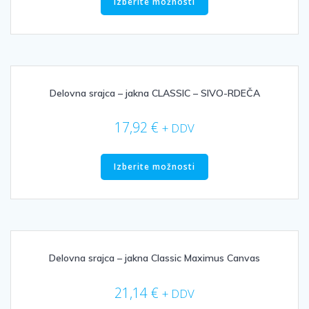
izdelek
Izberite možnosti
ima
več
različic.
Možnosti
lahko
izberete
Delovna srajca – jakna CLASSIC – SIVO-RDEČA
na
strani
17,92
€
+ DDV
izdelka
Ta
izdelek
Izberite možnosti
ima
več
različic.
Možnosti
lahko
izberete
Delovna srajca – jakna Classic Maximus Canvas
na
strani
21,14
€
+ DDV
izdelka