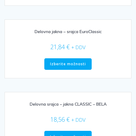
več
različic.
Možnosti
lahko
izberete
Delovna jakna – srajca EuroClassic
na
strani
21,84
€
+ DDV
izdelka
Ta
izdelek
Izberite možnosti
ima
več
različic.
Možnosti
lahko
izberete
Delovna srajca – jakna CLASSIC – BELA
na
strani
18,56
€
+ DDV
izdelka
Ta