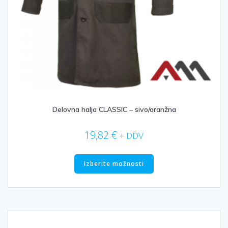
Delovna halja CLASSIC – sivo/oranžna
19,82
€
+ DDV
Ta
izdelek
Izberite možnosti
ima
več
različic.
Možnosti
lahko