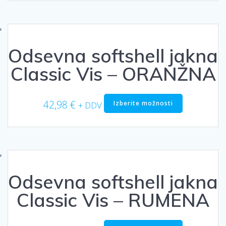
več
različic.
Možnosti
lahko
Odsevna softshell jakna
izberete
na
Classic Vis – ORANŽNA
strani
izdelka
Ta
42,98
€
Izberite možnosti
+ DDV
izdelek
ima
več
različic.
Možnosti
lahko
Odsevna softshell jakna
izberete
na
Classic Vis – RUMENA
strani
izdelka
Ta