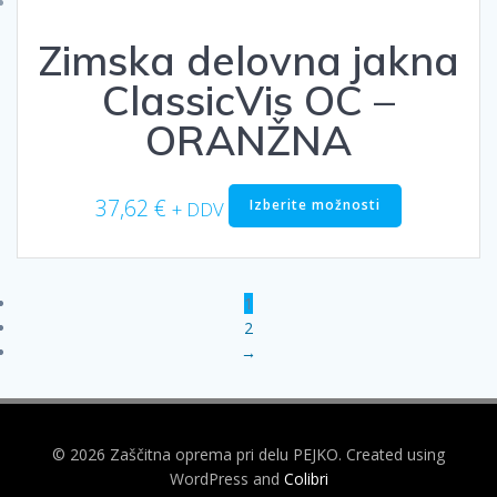
lahko
Zimska delovna jakna
izberete
na
ClassicVis OC –
strani
izdelka
ORANŽNA
Ta
37,62
€
Izberite možnosti
+ DDV
izdelek
ima
več
različic.
1
Možnosti
2
lahko
→
izberete
na
strani
izdelka
© 2026 Zaščitna oprema pri delu PEJKO. Created using
WordPress and
Colibri