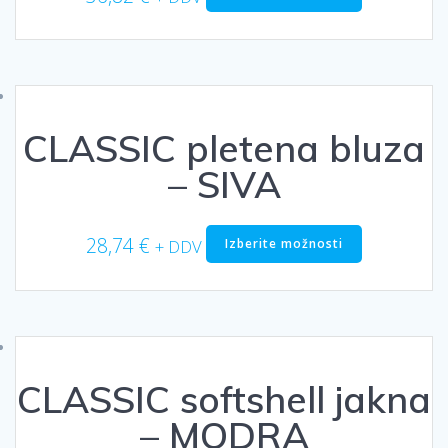
izdelek
ima
več
različic.
Možnosti
lahko
CLASSIC pletena bluza
izberete
na
– SIVA
strani
izdelka
Ta
28,74
€
Izberite možnosti
+ DDV
izdelek
ima
več
različic.
Možnosti
lahko
CLASSIC softshell jakna
izberete
na
– MODRA
strani