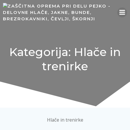
Skip
to
content
Kategorija: Hlače in
trenirke
Hlače in trenirke