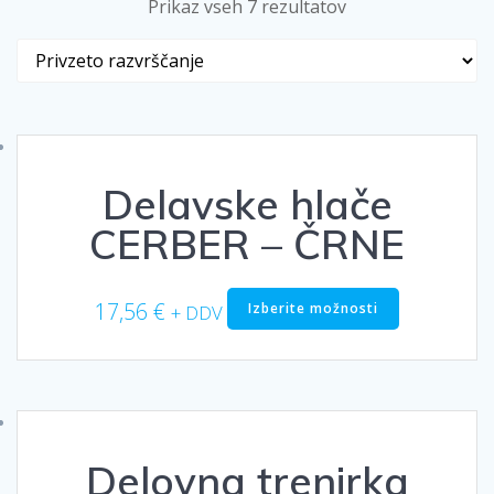
Prikaz vseh 7 rezultatov
Delavske hlače
CERBER – ČRNE
Ta
17,56
€
Izberite možnosti
+ DDV
izdelek
ima
več
različic.
Možnosti
lahko
Delovna trenirka
izberete
na