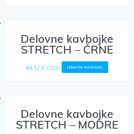
ima
več
različic.
Možnosti
lahko
Delovne kavbojke
izberete
na
STRETCH – ČRNE
strani
izdelka
Ta
44,32
€
Izberite možnosti
+ DDV
izdelek
ima
več
različic.
Možnosti
lahko
Delovne kavbojke
izberete
na
STRETCH – MODRE
strani
izdelka