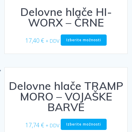
lahko
Delovne hlače HI-
izberete
na
WORX – ČRNE
strani
izdelka
Ta
17,40
€
Izberite možnosti
+ DDV
izdelek
ima
več
različic.
Možnosti
lahko
Delovne hlače TRAMP
izberete
na
MORO – VOJAŠKE
strani
izdelka
BARVE
Ta
17,74
€
Izberite možnosti
+ DDV
izdelek