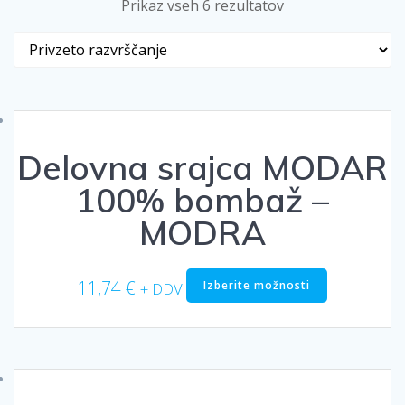
Prikaz vseh 6 rezultatov
Delovna srajca MODAR
100% bombaž –
MODRA
Ta
11,74
€
Izberite možnosti
+ DDV
izdelek
ima
več
različic.
Možnosti
lahko