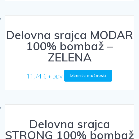
več
različic.
Možnosti
lahko
Delovna srajca MODAR
izberete
na
100% bombaž –
strani
izdelka
ZELENA
Ta
11,74
€
Izberite možnosti
+ DDV
izdelek
ima
več
različic.
Možnosti
lahko
Delovna srajca
izberete
na
STRONG 100% bombaž
strani