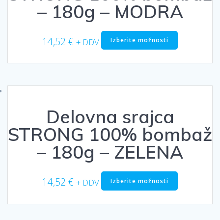
izdelka
– 180g – MODRA
Ta
14,52
€
Izberite možnosti
+ DDV
izdelek
ima
več
različic.
Možnosti
lahko
Delovna srajca
izberete
na
STRONG 100% bombaž
strani
izdelka
– 180g – ZELENA
Ta
14,52
€
Izberite možnosti
+ DDV
izdelek
ima
več
različic.