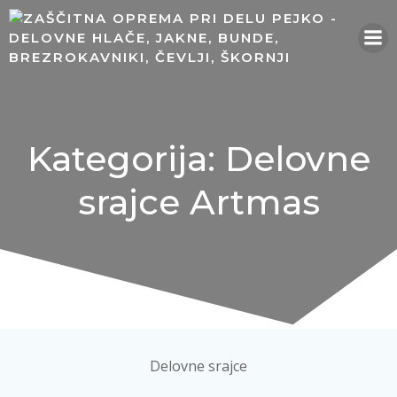
Skip
to
content
Kategorija: Delovne
srajce Artmas
Delovne srajce