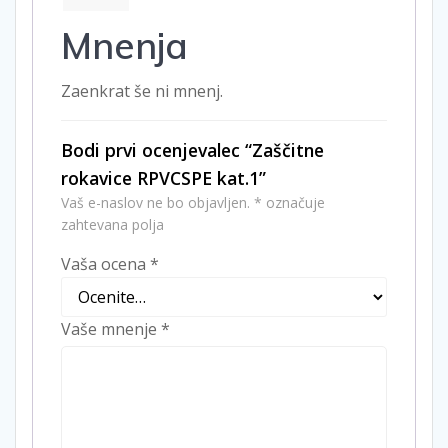
Mnenja
Zaenkrat še ni mnenj.
Bodi prvi ocenjevalec “Zaščitne
rokavice RPVCSPE kat.1”
Vaš e-naslov ne bo objavljen.
*
označuje
zahtevana polja
Vaša ocena
*
Vaše mnenje
*