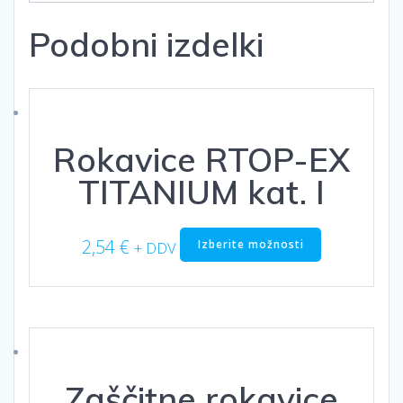
Podobni izdelki
Rokavice RTOP-EX
TITANIUM kat. I
Ta
2,54
€
Izberite možnosti
+ DDV
izdelek
ima
več
različic.
Možnosti
lahko
izberete
Zaščitne rokavice
na