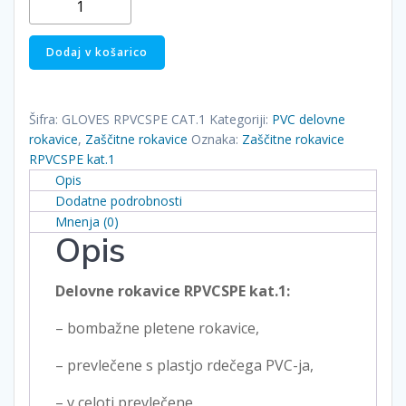
rokavice
RPVCSPE
Dodaj v košarico
kat.1
količina
Šifra:
GLOVES RPVCSPE CAT.1
Kategoriji:
PVC delovne
rokavice
,
Zaščitne rokavice
Oznaka:
Zaščitne rokavice
RPVCSPE kat.1
Opis
Dodatne podrobnosti
Mnenja (0)
Opis
Delovne rokavice RPVCSPE kat.1:
– bombažne pletene rokavice,
– prevlečene s plastjo rdečega PVC-ja,
– v celoti prevlečene,