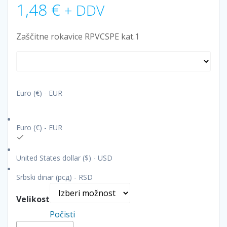
1,48
€
+ DDV
Zaščitne rokavice RPVCSPE kat.1
Euro (€) - EUR
Euro (€) - EUR
United States dollar ($) - USD
Srbski dinar (рсд) - RSD
Velikost
Počisti
Zaščitne