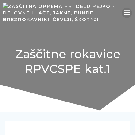
Skip
to
content
Zaščitne rokavice
RPVCSPE kat.1