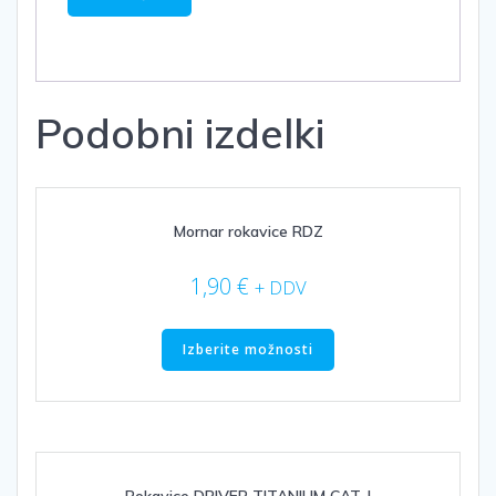
Podobni izdelki
Mornar rokavice RDZ
1,90
€
+ DDV
Ta
izdelek
Izberite možnosti
ima
več
različic.
Možnosti
lahko