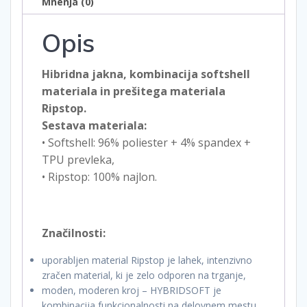
Mnenja (0)
Opis
Hibridna jakna, kombinacija softshell
materiala in prešitega materiala
Ripstop.
Sestava materiala:
• Softshell: 96% poliester + 4% spandex +
TPU prevleka,
• Ripstop: 100% najlon.
Značilnosti:
uporabljen material Ripstop je lahek, intenzivno
zračen material, ki je zelo odporen na trganje,
moden, moderen kroj – HYBRIDSOFT je
kombinacija funkcionalnosti na delovnem mestu