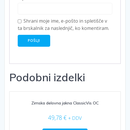
Shrani moje ime, e-pošto in spletišče v
ta brskalnik za naslednjič, ko komentiram.
Podobni izdelki
Zimska delovna jakna ClassicVis OC
49,78
€
+ DDV
Ta