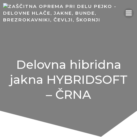
Skip
to
content
Delovna hibridna
jakna HYBRIDSOFT
– ČRNA