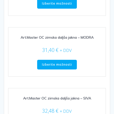
izdelek
Izberite možnosti
ima
več
različic.
Možnosti
lahko
izberete
Art.Master OC zimska daljša jakna – MODRA
na
strani
31,40
€
+ DDV
izdelka
Ta
izdelek
Izberite možnosti
ima
več
različic.
Možnosti
lahko
izberete
Art.Master OC zimska daljša jakna – SIVA
na
strani
32,48
€
+ DDV