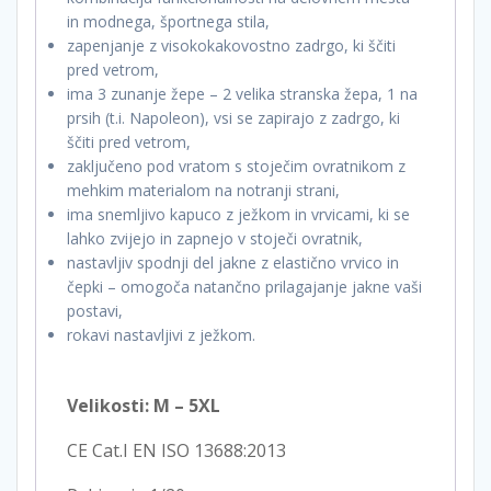
in modnega, športnega stila,
zapenjanje z visokokakovostno zadrgo, ki ščiti
pred vetrom,
ima 3 zunanje žepe – 2 velika stranska žepa, 1 na
prsih (t.i. Napoleon), vsi se zapirajo z zadrgo, ki
ščiti pred vetrom,
zaključeno pod vratom s stoječim ovratnikom z
mehkim materialom na notranji strani,
ima snemljivo kapuco z ježkom in vrvicami, ki se
lahko zvijejo in zapnejo v stoječi ovratnik,
nastavljiv spodnji del jakne z elastično vrvico in
čepki – omogoča natančno prilagajanje jakne vaši
postavi,
rokavi nastavljivi z ježkom.
Velikosti: M – 5XL
CE Cat.I EN ISO 13688:2013