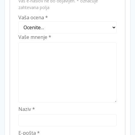
Vaš e-naslov ne bo objavljen.
*
označuje
zahtevana polja
Vaša ocena
*
Vaše mnenje
*
Naziv
*
E-pošta
*