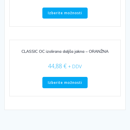
izdelka
Ta
izdelek
Izberite možnosti
ima
več
različic.
Možnosti
lahko
izberete
CLASSIC OC izolirana daljša jakna – ORANŽNA
na
strani
44,88
€
+ DDV
izdelka
Ta
izdelek
Izberite možnosti
ima
več
različic.
Možnosti
lahko
izberete
na