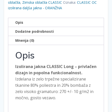
-
oblačila
,
Zimska oblačila CLASSIC
Oznaka:
CLASSIC OC
ORANŽNA
izolirana daljša jakna - ORANŽNA
količina
Opis
Dodatne podrobnosti
Mnenja (0)
Opis
Izolirana jakna CLASSIC Long – privlačen
dizajn in popolna funkcionalnost.
Izdelana iz zelo trpežne specializirane
tkanine 80% poliestra in 20% bombaža z
zelo visoko gramaturo: 270 +/- 10 g/m2 in
močno, gosto vezavo.