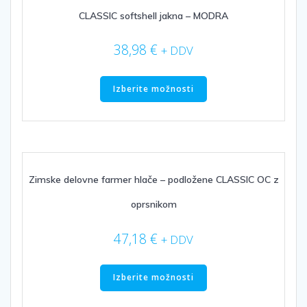
lahko
izberete
CLASSIC softshell jakna – MODRA
na
strani
38,98
€
+ DDV
izdelka
Ta
izdelek
Izberite možnosti
ima
več
različic.
Možnosti
lahko
izberete
Zimske delovne farmer hlače – podložene CLASSIC OC z
na
oprsnikom
strani
izdelka
47,18
€
+ DDV
Ta
izdelek
Izberite možnosti
ima