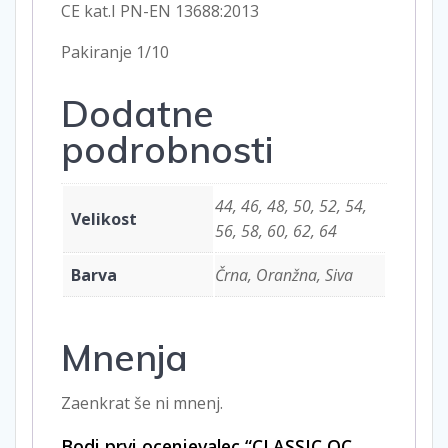
CE kat.I PN-EN 13688:2013
Pakiranje 1/10
Dodatne
podrobnosti
44, 46, 48, 50, 52, 54,
Velikost
56, 58, 60, 62, 64
Barva
Črna, Oranžna, Siva
Mnenja
Zaenkrat še ni mnenj.
Bodi prvi ocenjevalec “CLASSIC OC