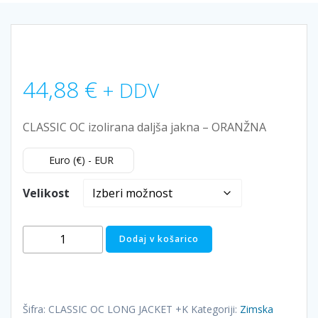
44,88
€
+ DDV
CLASSIC OC izolirana daljša jakna – ORANŽNA
Euro (€) - EUR
Velikost
CLASSIC
Dodaj v košarico
OC
izolirana
daljša
jakna
Šifra:
CLASSIC OC LONG JACKET +K
Kategoriji:
Zimska