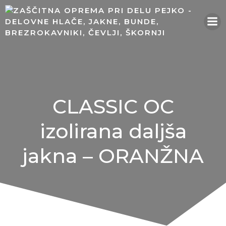
Skip
to
content
CLASSIC OC
izolirana daljša
jakna – ORANŽNA