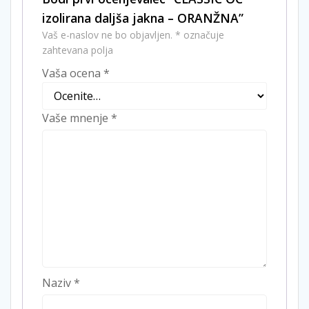
izolirana daljša jakna – ORANŽNA”
Vaš e-naslov ne bo objavljen.
*
označuje
zahtevana polja
Vaša ocena
*
Vaše mnenje
*
Naziv
*