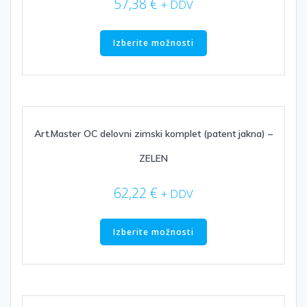
57,38
€
+ DDV
Ta
izdelek
Izberite možnosti
ima
več
različic.
Možnosti
lahko
izberete
Art.Master OC delovni zimski komplet (patent jakna) –
na
ZELEN
strani
izdelka
62,22
€
+ DDV
Ta
izdelek
Izberite možnosti
ima
več
različic.
Možnosti