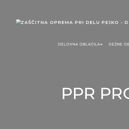
Skip
to
content
DELOVNA OBLAČILA
DEŽNE O
PPR PRO