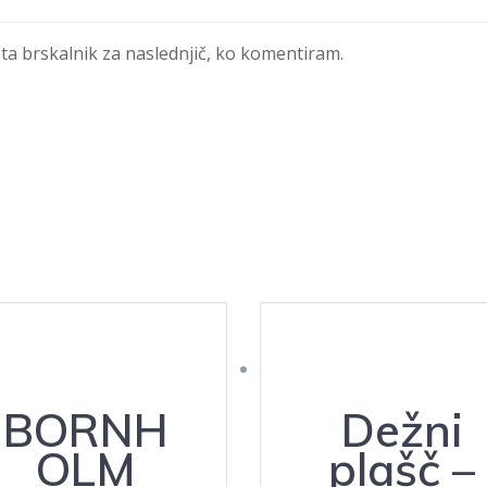
 ta brskalnik za naslednjič, ko komentiram.
BORNH
Dežni
OLM
plašč –