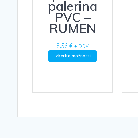
palerina
PVC –
RUMEN
8,56
€
+ DDV
Ta
Izberite možnosti
izdelek
ima
več
različic.
Možnosti
lahko
izberete
na
strani
izdelka