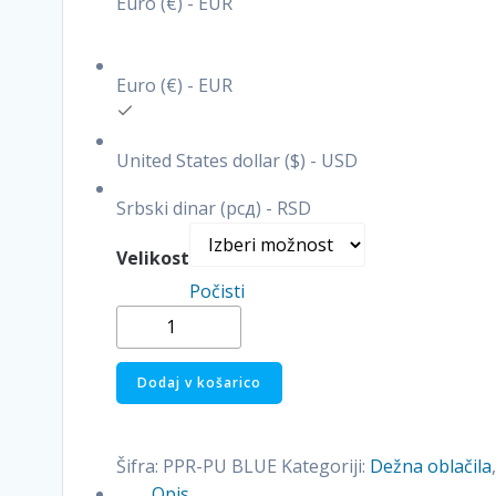
Euro (€) - EUR
Euro (€) - EUR
United States dollar ($) - USD
Srbski dinar (рсд) - RSD
Velikost
Počisti
PPR
PROFESSIONAL
dežni
Dodaj v košarico
plašč
PU
-
Šifra:
PPR-PU BLUE
Kategoriji:
Dežna oblačila
MODER
Opis