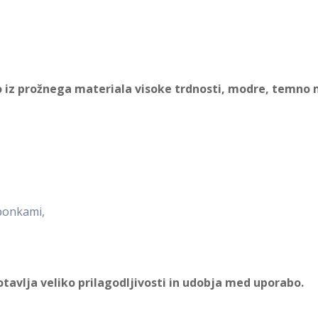
o iz prožnega materiala visoke trdnosti, modre, temno 
aponkami,
otavlja veliko prilagodljivosti in udobja med uporabo.