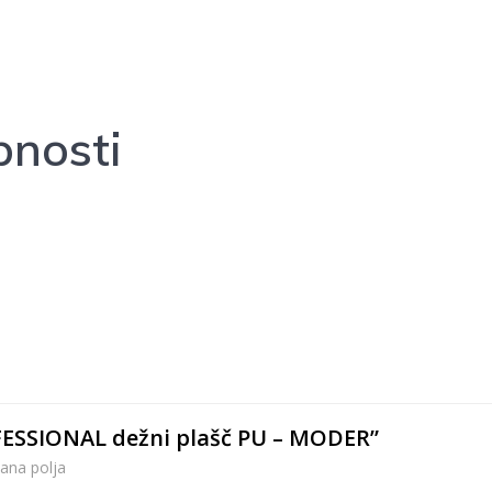
nosti
OFESSIONAL dežni plašč PU – MODER”
ana polja