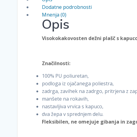
količina
Dodatne podrobnosti
Mnenja (0)
Opis
Visokokakovosten dežni plašč s kapuc
Značilnosti:
100% PU poliuretan,
podloga iz ojačanega poliestra,
zadrga, zavihek na zadrgo, pritrjena z z
manšete na rokavih,
nastavljiva vrvica s kapuco,
dva žepa v sprednjem delu.
Fleksibilen, ne omejuje gibanja in zag