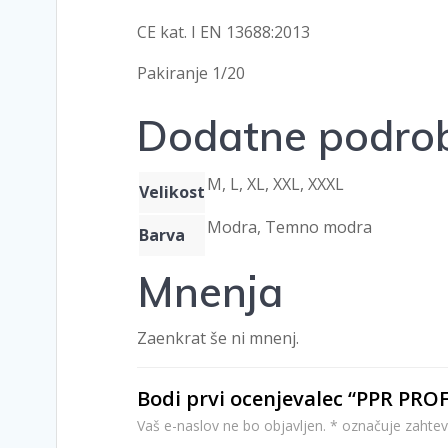
CE kat. I EN 13688:2013
Pakiranje 1/20
Dodatne podrob
M, L, XL, XXL, XXXL
Velikost
Modra, Temno modra
Barva
Mnenja
Zaenkrat še ni mnenj.
Bodi prvi ocenjevalec “PPR PR
Vaš e-naslov ne bo objavljen.
*
označuje zahtev