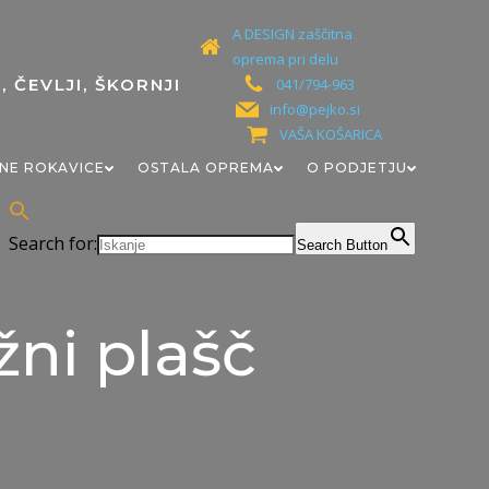
A DESIGN zaščitna
oprema pri delu
041/794-963
info@pejko.si
VAŠA KOŠARICA
NE ROKAVICE
OSTALA OPREMA
O PODJETJU
Search for:
Search Button
ni plašč