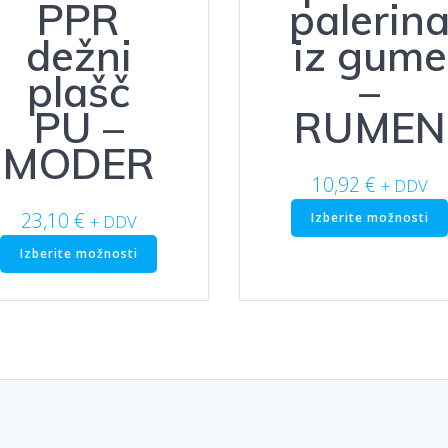
PPR
palerin
dežni
iz gume
plašč
–
PU –
RUMEN
MODER
10,92
€
+ DDV
23,10
€
Izberite možnosti
+ DDV
Ta
Izberite možnosti
izdelek
ima
več
različic.
Možnosti
lahko
izberete
na