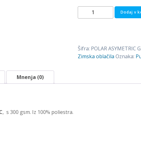
Pulover
Dodaj v k
-
jopa
iz
flisa
Šifra:
POLAR ASYMETRIC G
POLAR
Zimska oblačila
Oznaka:
Pu
ASYMETRIC
-
SIVA
Mnenja (0)
količina
C
, s 300 gsm. Iz 100% poliestra.