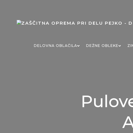
Skip
to
content
DELOVNA OBLAČILA
DEŽNE OBLEKE
ZI
Pulove
A