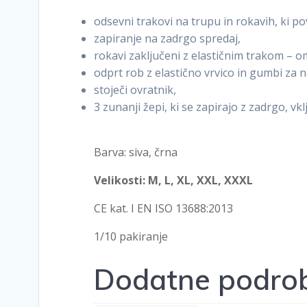
odsevni trakovi na trupu in rokavih, ki 
zapiranje na zadrgo spredaj,
rokavi zaključeni z elastičnim trakom – o
odprt rob z elastično vrvico in gumbi za n
stoječi ovratnik,
3 zunanji žepi, ki se zapirajo z zadrgo, v
Barva: siva, črna
Velikosti: M, L, XL, XXL, XXXL
CE kat. I EN ISO 13688:2013
1/10 pakiranje
Dodatne podrob