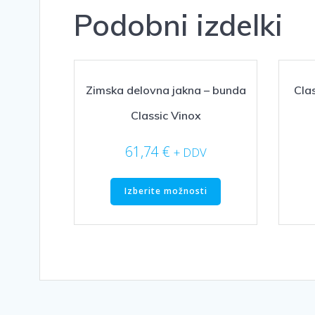
Podobni izdelki
Zimska delovna jakna – bunda
Cla
Classic Vinox
61,74
€
+ DDV
Ta
Izberite možnosti
izdelek
ima
več
različic.
Možnosti
lahko
izberete