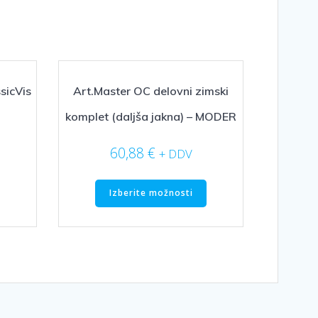
sicVis
Art.Master OC delovni zimski
komplet (daljša jakna) – MODER
60,88
€
+ DDV
Ta
Ta
Izberite možnosti
izdelek
izdelek
ima
ima
več
več
različic.
različic.
Možnosti
Možnosti
lahko
lahko
izberete
izberete