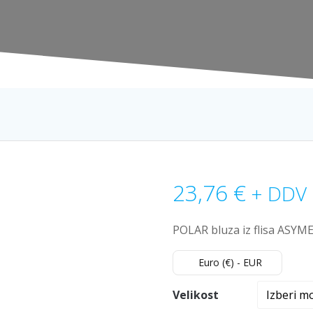
23,76
€
+ DDV
POLAR bluza iz flisa ASYM
Euro (€) - EUR
Velikost