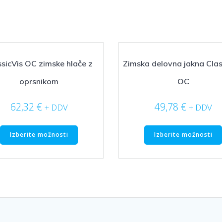
ssicVis OC zimske hlače z
Zimska delovna jakna Clas
oprsnikom
OC
62,32
€
49,78
€
+ DDV
+ DDV
Ta
Izberite možnosti
Izberite možnosti
izdelek
ima
več
različic.
Možnosti
lahko
izberete