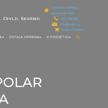
A DESIGN zaščitna
oprema pri delu
041/794-963
info@pejko.si
VAŠA KOŠARICA
Search
E
OSTALA OPREMA
O PODJETJU
for:
Search Button
a POLAR
VA