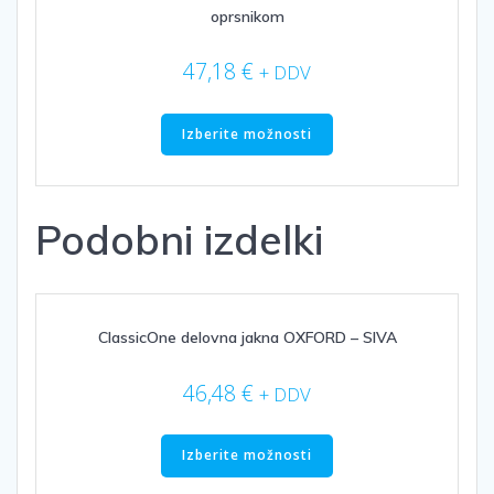
na
oprsnikom
strani
izdelka
47,18
€
+ DDV
Ta
izdelek
Izberite možnosti
ima
več
različic.
Podobni izdelki
Možnosti
lahko
izberete
na
strani
ClassicOne delovna jakna OXFORD – SIVA
izdelka
46,48
€
+ DDV
Ta
izdelek
Izberite možnosti
ima