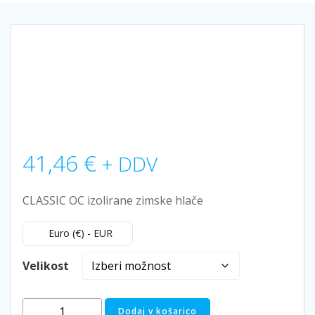
41,46
€
+ DDV
CLASSIC OC izolirane zimske hlače
Euro (€) - EUR
Velikost
Zimske
Dodaj v košarico