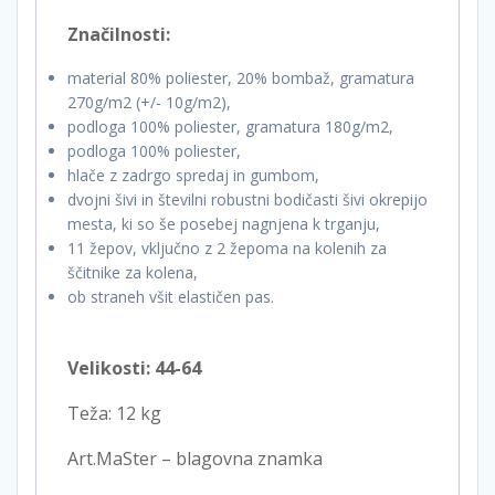
Značilnosti:
material 80% poliester, 20% bombaž, gramatura
270g/m2 (+/- 10g/m2),
podloga 100% poliester, gramatura 180g/m2,
podloga 100% poliester,
hlače z zadrgo spredaj in gumbom,
dvojni šivi in ​​številni robustni bodičasti šivi okrepijo
mesta, ki so še posebej nagnjena k trganju,
11 žepov, vključno z 2 žepoma na kolenih za
ščitnike za kolena,
ob straneh všit elastičen pas.
Velikosti: 44-64
Teža: 12 kg
Art.MaSter – blagovna znamka