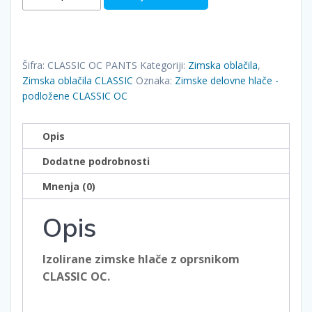
delovne
hlače
-
podložene
Šifra:
CLASSIC OC PANTS
Kategoriji:
Zimska oblačila
,
CLASSIC
Zimska oblačila CLASSIC
Oznaka:
Zimske delovne hlače -
OC
podložene CLASSIC OC
količina
Opis
Dodatne podrobnosti
Mnenja (0)
Opis
Izolirane zimske hlače z oprsnikom
CLASSIC OC.