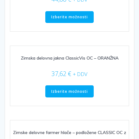
Ta
izdelek
Izberite možnosti
ima
več
različic.
Možnosti
lahko
izberete
Zimska delovna jakna ClassicVis OC – ORANŽNA
na
strani
37,62
€
+ DDV
izdelka
Ta
izdelek
Izberite možnosti
ima
več
različic.
Možnosti
lahko
izberete
Zimske delovne farmer hlače – podložene CLASSIC OC z