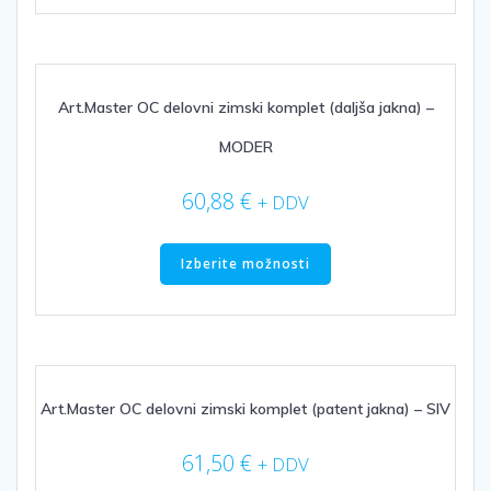
več
različic.
Možnosti
lahko
izberete
Art.Master OC delovni zimski komplet (daljša jakna) –
na
MODER
strani
izdelka
60,88
€
+ DDV
Ta
izdelek
Izberite možnosti
ima
več
različic.
Možnosti
lahko
izberete
Art.Master OC delovni zimski komplet (patent jakna) – SIV
na
strani
61,50
€
+ DDV
izdelka