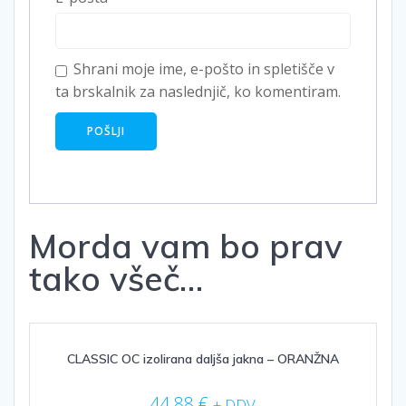
Shrani moje ime, e-pošto in spletišče v
ta brskalnik za naslednjič, ko komentiram.
Morda vam bo prav
tako všeč…
CLASSIC OC izolirana daljša jakna – ORANŽNA
44,88
€
+ DDV