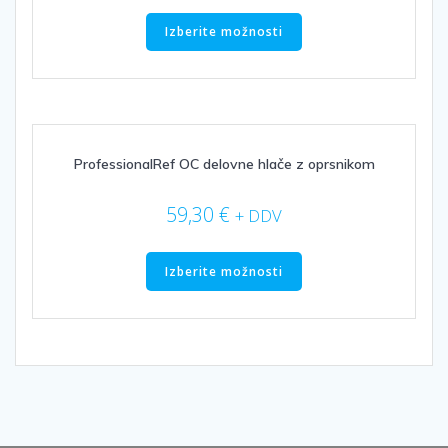
Ta
izdelek
Izberite možnosti
ima
več
različic.
Možnosti
lahko
izberete
ProfessionalRef OC delovne hlače z oprsnikom
na
strani
59,30
€
+ DDV
izdelka
Ta
izdelek
Izberite možnosti
ima
več
različic.
Možnosti
lahko
izberete
na
strani