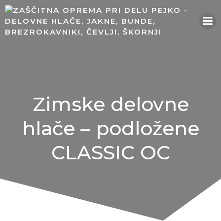
Skip
to
content
Zimske delovne
hlače – podložene
CLASSIC OC