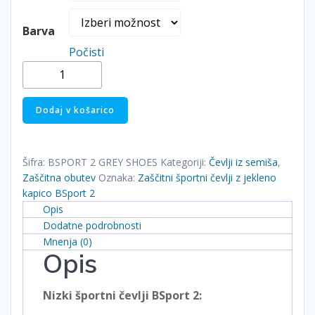
Barva
Počisti
Zaščitni
športni
čevlji
Dodaj v košarico
z
jekleno
kapico
Šifra:
BSPORT 2 GREY SHOES
Kategoriji:
Čevlji iz semiša
,
BSport
Zaščitna obutev
Oznaka:
Zaščitni športni čevlji z jekleno
2
kapico BSport 2
količina
Opis
Dodatne podrobnosti
Mnenja (0)
Opis
Nizki športni čevlji BSport 2: