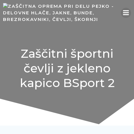
Skip
to
content
Zaščitni športni
čevlji z jekleno
kapico BSport 2