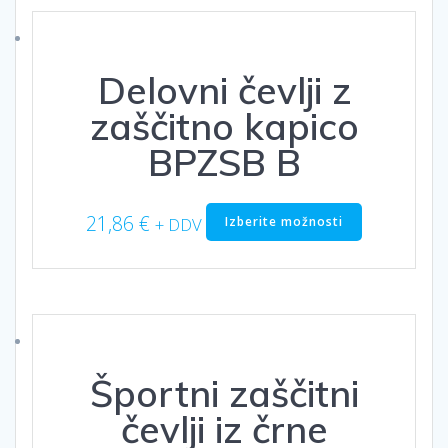
Možnosti
lahko
izberete
Delovni čevlji z
na
strani
zaščitno kapico
izdelka
BPZSB B
Ta
21,86
€
Izberite možnosti
+ DDV
izdelek
ima
več
različic.
Možnosti
lahko
izberete
Športni zaščitni
na
strani
čevlji iz črne
izdelka