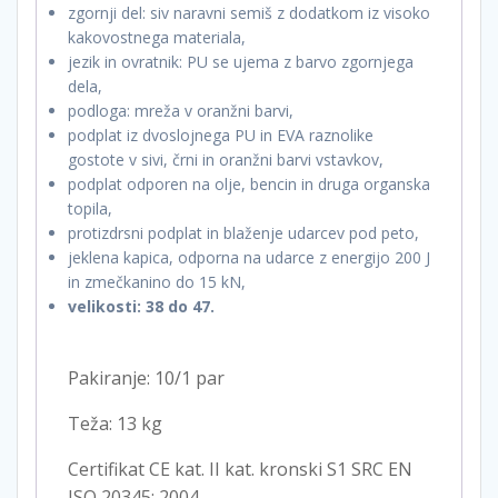
zgornji del: siv naravni semiš z dodatkom iz visoko
kakovostnega materiala,
jezik in ovratnik: PU se ujema z barvo zgornjega
dela,
podloga: mreža v oranžni barvi,
podplat iz dvoslojnega PU in EVA raznolike
gostote v sivi, črni in oranžni barvi vstavkov,
podplat odporen na olje, bencin in druga organska
topila,
protizdrsni podplat in blaženje udarcev pod peto,
jeklena kapica, odporna na udarce z energijo 200 J
in zmečkanino do 15 kN,
velikosti: 38 do 47.
Pakiranje: 10/1 par
Teža: 13 kg
Certifikat CE kat. II kat. kronski S1 SRC EN
ISO 20345: 2004