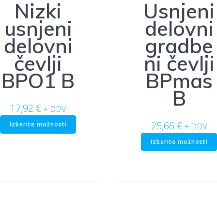
Nizki
Usnjeni
usnjeni
delovni
delovni
gradbe
čevlji
ni čevlji
BPO1 B
BPmas
B
17,92
€
+ DDV
Ta
25,66
€
Izberite možnosti
+ DDV
izdelek
Izberite možnosti
ima
več
različic.
Možnosti
lahko
izberete