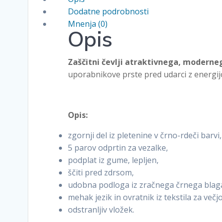
FAN
Dodatne podrobnosti
količina
Mnenja (0)
Opis
Zaščitni čevlji atraktivnega, moderneg
uporabnikove prste pred udarci z energijo
Opis:
zgornji del iz pletenine v črno-rdeči barvi,
5 parov odprtin za vezalke,
podplat iz gume, lepljen,
ščiti pred zdrsom,
udobna podloga iz zračnega črnega blag
mehak jezik in ovratnik iz tekstila za več
odstranljiv vložek.