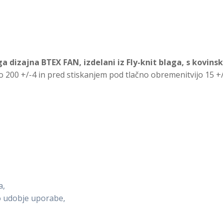
a dizajna BTEX FAN, izdelani iz Fly-knit blaga, s kovinsk
 200 +/-4 in pred stiskanjem pod tlačno obremenitvijo 15 +/-
a,
jo udobje uporabe,