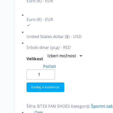
Euro (€) - EUR
Euro (€) - EUR
United States dollar ($) - USD
Srbski dinar (рсд) - RSD
Velikost
Počisti
Zaščitni
športni
čevlji
Dodaj v košarico
s
kovinsko
kapico
Šifra:
BTEX FAN SHOES
Kategoriji:
Športni zašč
BTEX
Opis