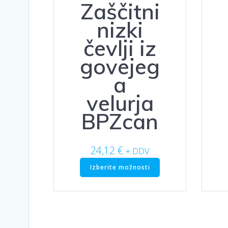
Zaščitni
nizki
čevlji iz
govejeg
a
velurja
BPZcan
24,12
€
+ DDV
Ta
Izberite možnosti
izdelek
ima
več
različic.
Možnosti