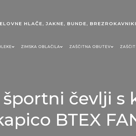
BLEKE
ZIMSKA OBLAČILA
ZAŠČITNA OBUTEV
ZAŠČIT
 športni čevlji s
kapico BTEX FA