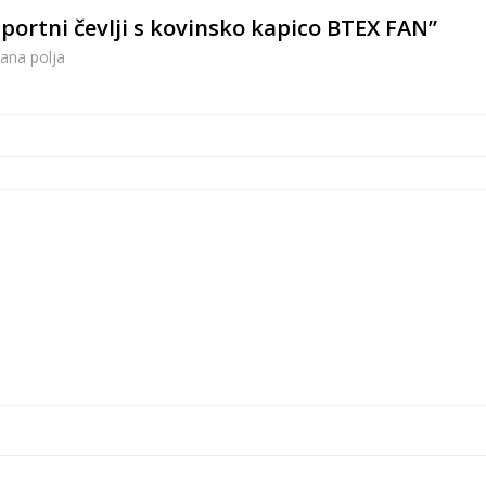
športni čevlji s kovinsko kapico BTEX FAN”
ana polja