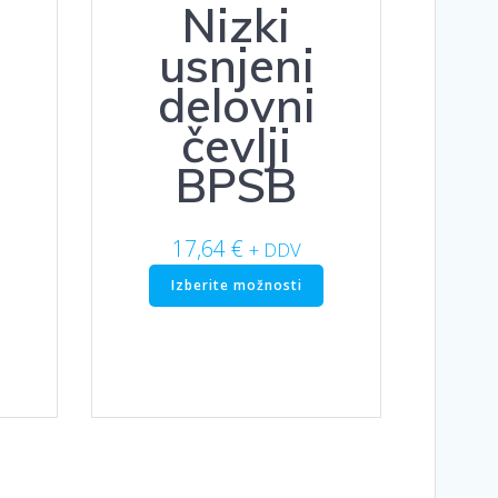
Nizki
usnjeni
delovni
čevlji
BPSB
17,64
€
+ DDV
Ta
Izberite možnosti
izdelek
Ta
ima
izdelek
več
ima
različic.
več
Možnosti
različic.
lahko
Možnosti
izberete
lahko