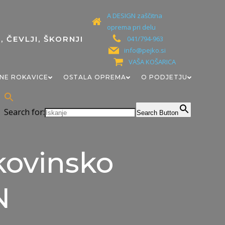
A DESIGN zaščitna
oprema pri delu
041/794-963
info@pejko.si
VAŠA KOŠARICA
NE ROKAVICE
OSTALA OPREMA
O PODJETJU
Search for:
Search Button
 kovinsko
N