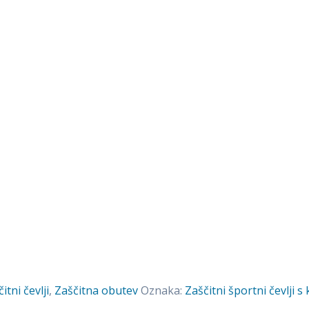
itni čevlji
,
Zaščitna obutev
Oznaka:
Zaščitni športni čevlji 