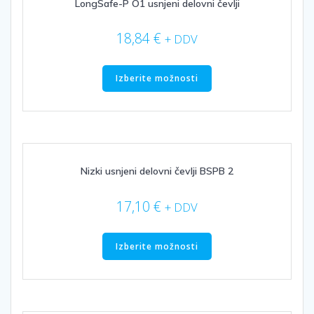
LongSafe-P O1 usnjeni delovni čevlji
18,84
€
+ DDV
Ta
izdelek
Izberite možnosti
ima
več
različic.
Možnosti
lahko
izberete
Nizki usnjeni delovni čevlji BSPB 2
na
strani
17,10
€
+ DDV
izdelka
Ta
izdelek
Izberite možnosti
ima
več
različic.
Možnosti