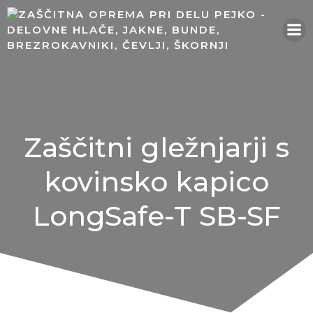
Skip
to
content
Zaščitni gležnjarji s
kovinsko kapico
LongSafe-T SB-SF