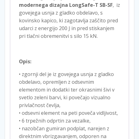
modernega dizajna LongSafe-T SB-SF
, iz
govejega usnja z gladko obdelavo, s
kovinsko kapico, ki zagotavlja zaščito pred
udarci z energijo 200 J in pred stiskanjem
pri tlačni obremenitvi s silo 15 kN.
Opis:
• zgornji del je iz govejega usnja z gladko
obdelavo, opremljen z odsevnim
elementom in dodatki ter okrasnimi šivi v
svetlo zeleni barvi, ki povečajo vizualno
privlačnost čevlja,
• odsevni element na peti poveča vidljivost,
• 6 trpežnih odprtin za vezalke,
• nazobčan gumiran podplat, narejen z
direktnim vbrizgavanjem, odporen na