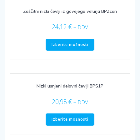
lahko
izberete
Zaščitni nizki čevlji iz govejega velurja BPZcan
na
strani
24,12
€
+ DDV
izdelka
Ta
izdelek
Izberite možnosti
ima
več
različic.
Možnosti
lahko
izberete
Nizki usnjeni delovni čevlji BPS1P
na
strani
20,98
€
+ DDV
izdelka
Ta
izdelek
Izberite možnosti
ima
več