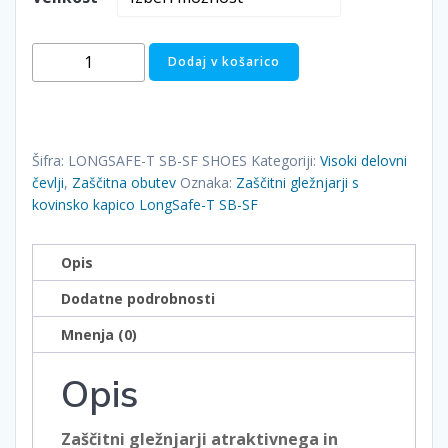
Zaščitni
Dodaj v košarico
gležnjarji
s
kovinsko
kapico
Šifra:
LONGSAFE-T SB-SF SHOES
Kategoriji:
Visoki delovni
LongSafe-
čevlji
,
Zaščitna obutev
Oznaka:
Zaščitni gležnjarji s
T
kovinsko kapico LongSafe-T SB-SF
SB-
SF
Opis
količina
Dodatne podrobnosti
Mnenja (0)
Opis
Zaščitni gležnjarji atraktivnega in