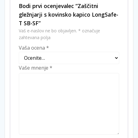
Bodi prvi ocenjevalec “Zaščitni
gležnjarji s kovinsko kapico LongSafe-
T SB-SF”
Vaš e-naslov ne bo objavljen.
*
označuje
zahtevana polja
Vaša ocena
*
Vaše mnenje
*