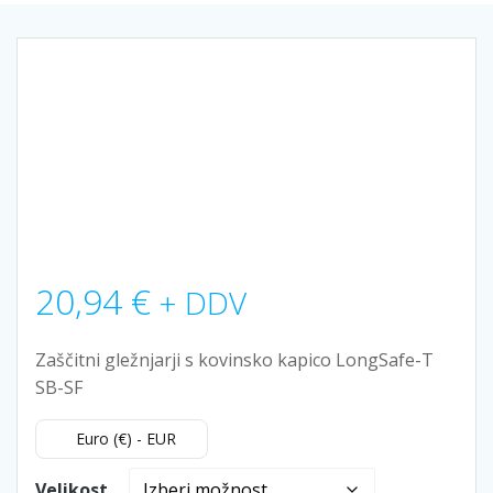
20,94
€
+ DDV
Zaščitni gležnjarji s kovinsko kapico LongSafe-T
SB-SF
Euro (€) - EUR
Velikost