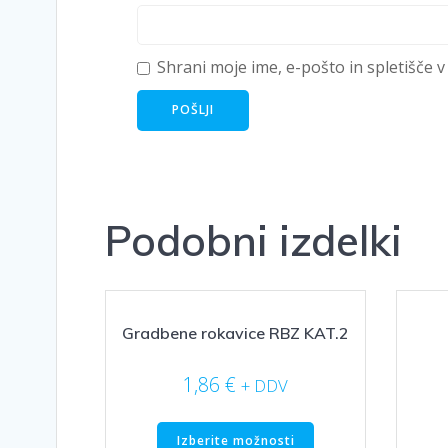
Shrani moje ime, e-pošto in spletišče v
Podobni izdelki
Gradbene rokavice RBZ KAT.2
1,86
€
+ DDV
Ta
Izberite možnosti
izdelek