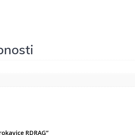
nosti
e rokavice RDRAG”