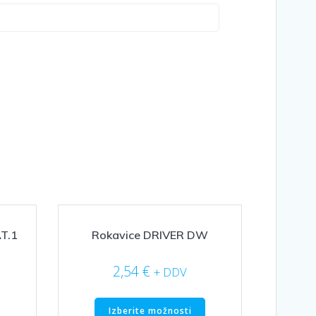
T.1
Rokavice DRIVER DW
2,54
€
+ DDV
Ta
Ta
Izberite možnosti
izdelek
izdelek