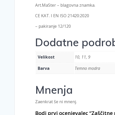
Art.MaSter – blagovna znamka.
CE KAT. I EN ISO 21420:2020
– pakiranje 12/120
Dodatne podrob
Velikost
10, 11, 9
Barva
Temno modra
Mnenja
Zaenkrat še ni mnenj.
Bodi prvi ocenjevalec “Zaščitn