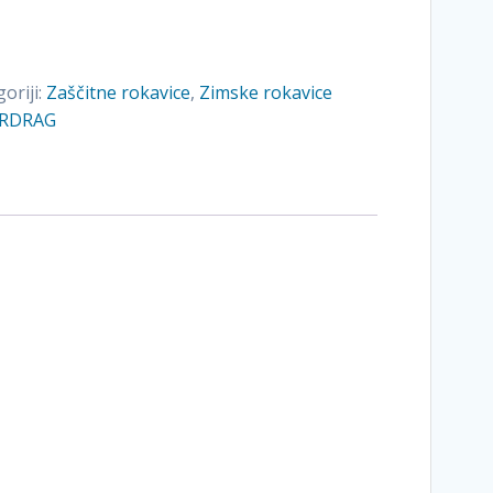
oriji:
Zaščitne rokavice
,
Zimske rokavice
e RDRAG