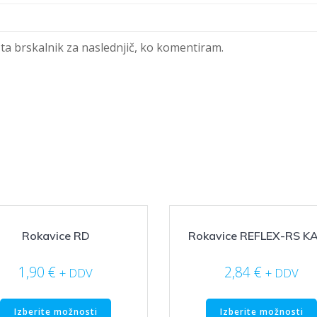
 ta brskalnik za naslednjič, ko komentiram.
Rokavice RD
Rokavice REFLEX-RS KA
1,90
€
2,84
€
+ DDV
+ DDV
Ta
Izberite možnosti
Izberite možnosti
izdelek