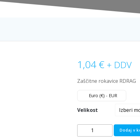
1,04
€
+ DDV
Zaščitne rokavice RDRAG
Euro (€) - EUR
Velikost
Zaščitne
Dodaj v k
rokavice