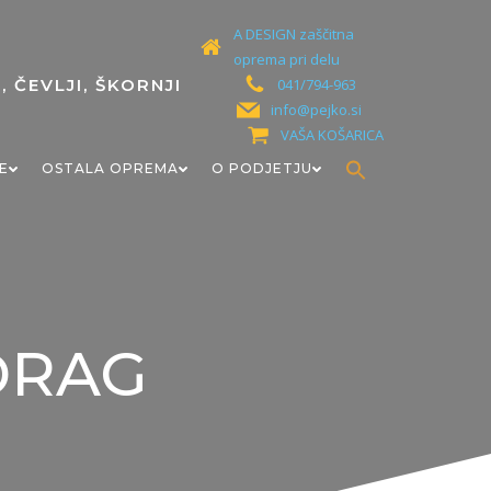
A DESIGN zaščitna
oprema pri delu
041/794-963
info@pejko.si
VAŠA KOŠARICA
Search
E
OSTALA OPREMA
O PODJETJU
for:
Search Button
RDRAG