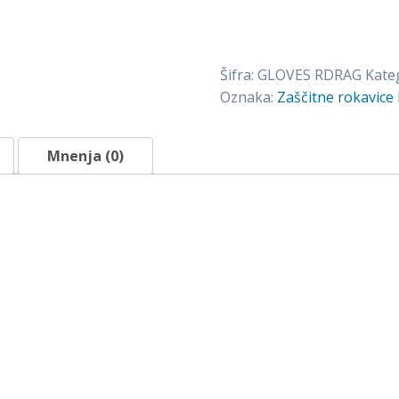
RDRAG
količina
Šifra:
GLOVES RDRAG
Kateg
Oznaka:
Zaščitne rokavic
Mnenja (0)