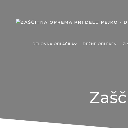
Skip
to
content
DELOVNA OBLAČILA
DEŽNE OBLEKE
ZI
Zašč