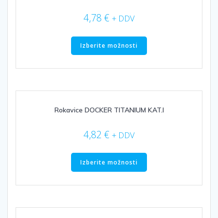
4,78
€
+ DDV
Ta
izdelek
Izberite možnosti
ima
več
različic.
Možnosti
lahko
izberete
Rokavice DOCKER TITANIUM KAT.I
na
strani
4,82
€
+ DDV
izdelka
Ta
izdelek
Izberite možnosti
ima
več
različic.
Možnosti
lahko