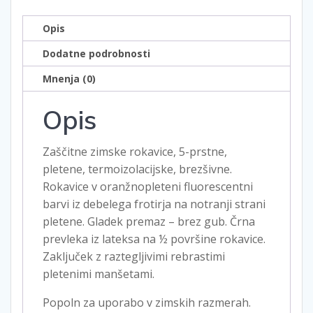
Opis
Dodatne podrobnosti
Mnenja (0)
Opis
Zaščitne zimske rokavice, 5-prstne,
pletene, termoizolacijske, brezšivne.
Rokavice v oranžnopleteni fluorescentni
barvi iz debelega frotirja na notranji strani
pletene. Gladek premaz – brez gub. Črna
prevleka iz lateksa na ½ površine rokavice.
Zaključek z raztegljivimi rebrastimi
pletenimi manšetami.
Popoln za uporabo v zimskih razmerah.