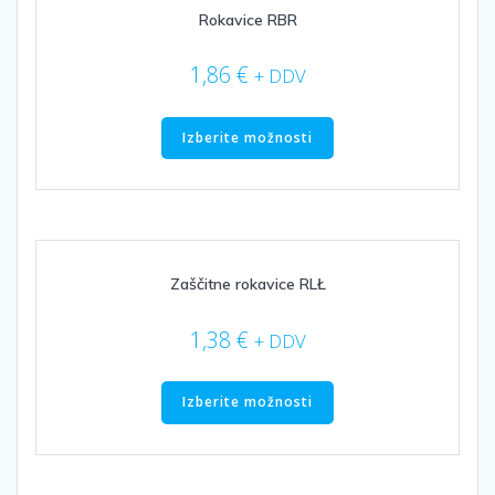
izberete
Rokavice RBR
na
strani
1,86
€
+ DDV
izdelka
Ta
izdelek
Izberite možnosti
ima
več
različic.
Možnosti
lahko
izberete
Zaščitne rokavice RLŁ
na
strani
1,38
€
+ DDV
izdelka
Ta
izdelek
Izberite možnosti
ima
več
različic.