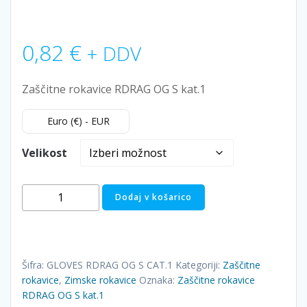
0,82
€
+ DDV
Zaščitne rokavice RDRAG OG S kat.1
Euro (€) - EUR
Velikost
Zaščitne
Dodaj v košarico
rokavice
RDRAG
OG
S
Šifra:
GLOVES RDRAG OG S CAT.1
Kategoriji:
Zaščitne
kat.1
rokavice
,
Zimske rokavice
Oznaka:
Zaščitne rokavice
količina
RDRAG OG S kat.1