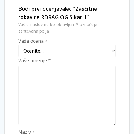
Bodi prvi ocenjevalec “Zaščitne
rokavice RDRAG OG S kat.1”
Vaš e-naslov ne bo objavljen.
*
označuje
zahtevana polja
Vaša ocena
*
Vaše mnenje
*
Naziv
*