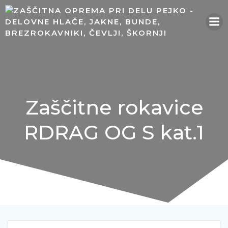
Skip
to
content
Zaščitne rokavice
RDRAG OG S kat.1