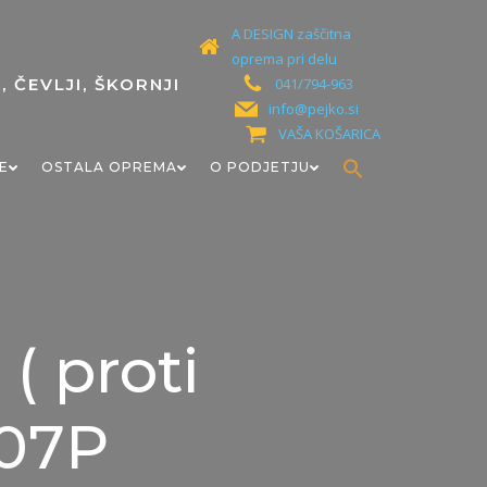
A DESIGN zaščitna
oprema pri delu
041/794-963
info@pejko.si
VAŠA KOŠARICA
Search
E
OSTALA OPREMA
O PODJETJU
for:
Search Button
( proti
507P