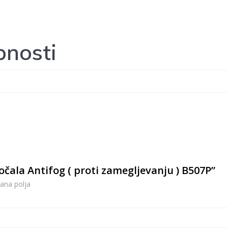
nosti
očala Antifog ( proti zamegljevanju ) B507P”
ana polja