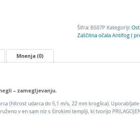
Antifog
(
proti
Šifra:
B507P
Kategoriji:
Ost
zamegljevanju
Zaščitna očala Antifog ( p
)
B507P
količina
Mnenja (0)
 megli – zamegljevanju.
arca (hitrost udarca do 5,1 m/s, 22 mm kroglica). Uporabljate
uženo v en sam niz s širokimi templji, ki tvorijo PRILAGOJE