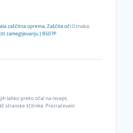
ala zaščitna oprema
,
Zaščita oči
Oznaka:
roti zamegljevanju ) B507P
 jih lahko preko očal na recept,
NE stranske ščitnike. Prezračevani