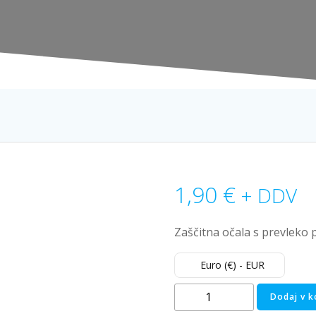
1,90
€
+ DDV
Zaščitna očala s prevleko 
Euro (€) - EUR
Zaščitna
Dodaj v k
očala