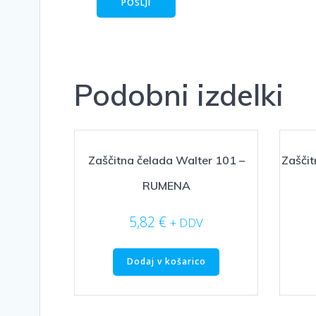
Podobni izdelki
Zaščitna čelada Walter 101 –
Zašči
RUMENA
5,82
€
+ DDV
Dodaj v košarico