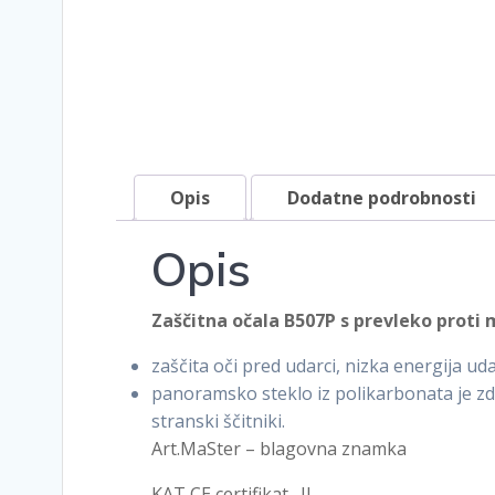
Opis
Dodatne podrobnosti
Opis
Zaščitna očala B507P s prevleko proti
zaščita oči pred udarci, nizka energija ud
panoramsko steklo iz polikarbonata je zdr
stranski ščitniki.
Art.MaSter – blagovna znamka
KAT CE certifikat . II