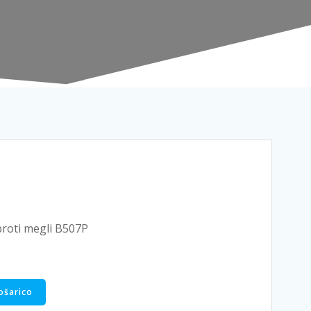
proti megli B507P
ošarico