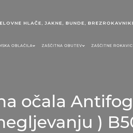
MSKA OBLAČILA
ZAŠČITNA OBUTEV
ZAŠČITNE ROKAVIC
na očala Antifog 
egljevanju ) B