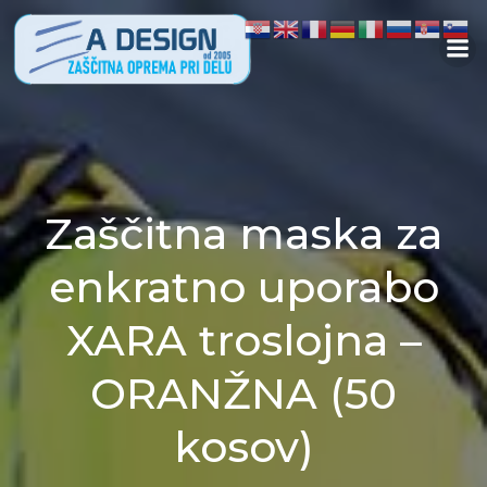
Skip
to
content
Zaščitna maska za
enkratno uporabo
XARA troslojna –
ORANŽNA (50
kosov)