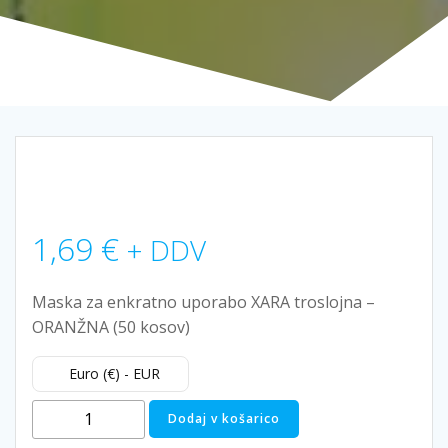
1,69
€
+ DDV
Maska za enkratno uporabo XARA troslojna –
ORANŽNA (50 kosov)
Euro (€) - EUR
Zaščitna
Dodaj v košarico
maska