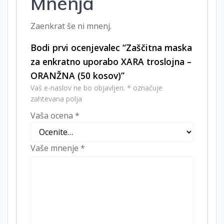
Mnenja
Zaenkrat še ni mnenj.
Bodi prvi ocenjevalec “Zaščitna maska
za enkratno uporabo XARA troslojna –
ORANŽNA (50 kosov)”
Vaš e-naslov ne bo objavljen.
*
označuje
zahtevana polja
Vaša ocena
*
Vaše mnenje
*