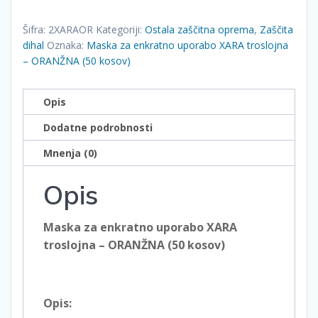
za
enkratno
Šifra:
2XARAOR
Kategoriji:
Ostala zaščitna oprema
,
Zaščita
uporabo
dihal
Oznaka:
Maska za enkratno uporabo XARA troslojna
– ORANŽNA (50 kosov)
XARA
troslojna
–
Opis
ORANŽNA
Dodatne podrobnosti
(50
kosov)
Mnenja (0)
količina
Opis
Maska za enkratno uporabo XARA
troslojna – ORANŽNA (50 kosov)
Opis: