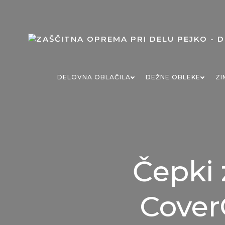
Skip
to
content
DELOVNA OBLAČILA
DEŽNE OBLEKE
ZI
Čepki 
Cover