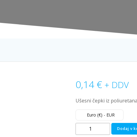
0,14
€
+ DDV
Ušesni čepki iz poliureta
Euro (€) - EUR
Čepki
Dodaj v k
za