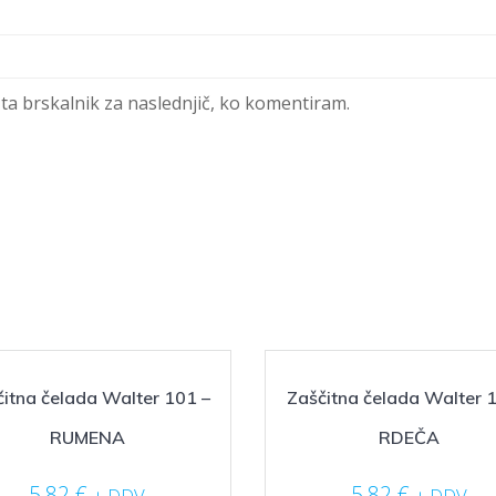
 ta brskalnik za naslednjič, ko komentiram.
itna čelada Walter 101 –
Zaščitna čelada Walter 
RUMENA
RDEČA
5,82
€
5,82
€
+ DDV
+ DDV