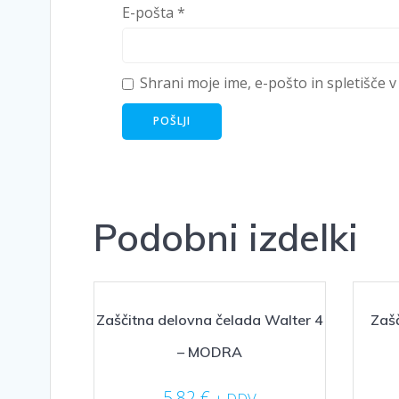
E-pošta
*
Shrani moje ime, e-pošto in spletišče v
Podobni izdelki
Zaščitna delovna čelada Walter 4
Zašč
– MODRA
5,82
€
+ DDV