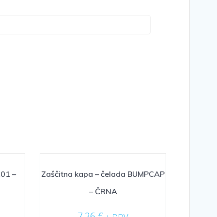
101 –
Zaščitna kapa – čelada BUMPCAP
– ČRNA
7,26
€
+ DDV