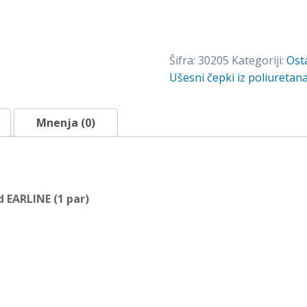
ušesa
iz
poliuretana
Šifra:
30205
Kategoriji:
Ost
CoverGuard
Ušesni čepki iz poliureta
EARLINE
(1
par)
Mnenja (0)
količina
 EARLINE (1 par)