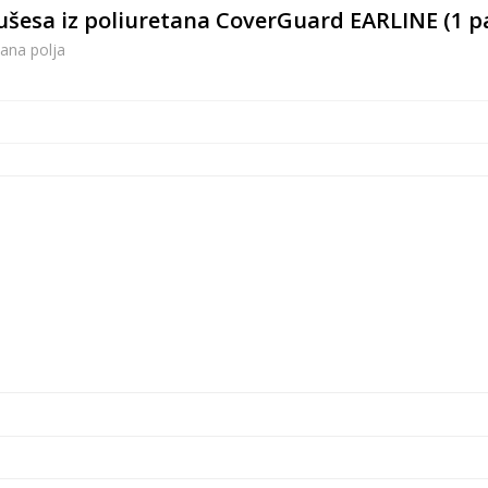
 ušesa iz poliuretana CoverGuard EARLINE (1 p
ana polja