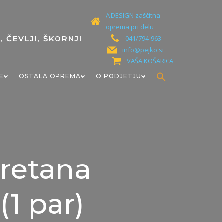
A DESIGN zaščitna
oprema pri delu
041/794-963
info@pejko.si
VAŠA KOŠARICA
Search
E
OSTALA OPREMA
O PODJETJU
for:
Search Button
uretana
1 par)