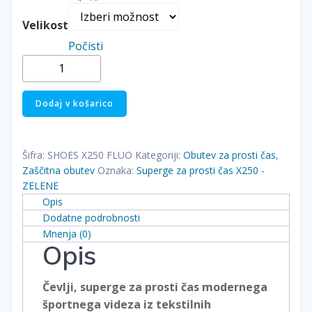
Velikost
Počisti
Superge
za
prosti
Dodaj v košarico
čas
X250
-
Šifra:
SHOES X250 FLUO
Kategoriji:
Obutev za prosti čas
,
ZELENE
Zaščitna obutev
Oznaka:
Superge za prosti čas X250 -
količina
ZELENE
Opis
Dodatne podrobnosti
Mnenja (0)
Opis
Čevlji, superge za prosti čas modernega
športnega videza iz tekstilnih