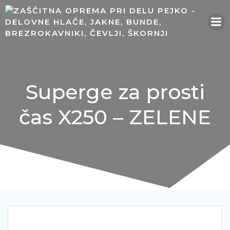
Skip
to
content
Superge za prosti
čas X250 – ZELENE