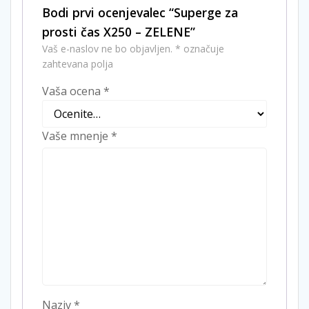
Bodi prvi ocenjevalec “Superge za
prosti čas X250 – ZELENE”
Vaš e-naslov ne bo objavljen.
*
označuje
zahtevana polja
Vaša ocena
*
Vaše mnenje
*
Naziv
*