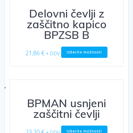
Delovni čevlji z
zaščitno kapico
BPZSB B
Ta
21,86
€
Izberite možnosti
+ DDV
izdelek
ima
več
različic.
Možnosti
lahko
izberete
BPMAN usnjeni
na
strani
zaščitni čevlji
izdelka
Ta
23,20
€
Izberite možnosti
+ DDV