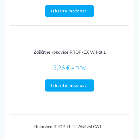
Ta
izdelek
Izberite možnosti
ima
več
različic.
Možnosti
lahko
izberete
Zaščitne rokavice RTOP-EX W kat.1
na
strani
3,26
€
+ DDV
izdelka
Ta
izdelek
Izberite možnosti
ima
več
različic.
Možnosti
lahko
izberete
Rokavice RTOP-R TITANIUM CAT. I
na