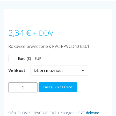
2,34
€
+ DDV
Rokavice prevlečene s PVC RPVCD40 kat.1
Euro (€) - EUR
Velikost
Rokavice
Dodaj v košarico
prevlečene
s
PVC
RPVCD40
Šifra:
GLOVES RPVCD40 CAT.1
Kategoriji:
PVC delovne