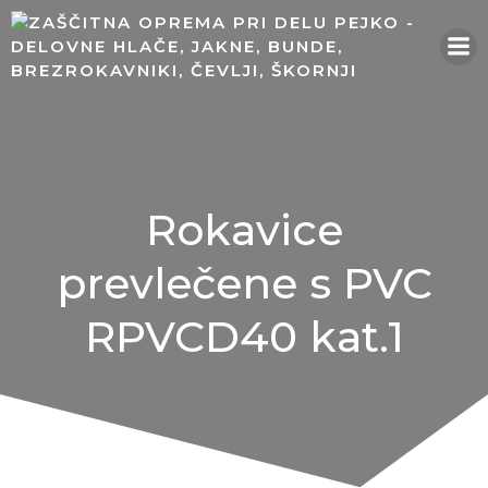
Skip
to
content
Rokavice
prevlečene s PVC
RPVCD40 kat.1