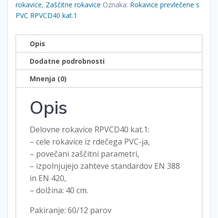
kat.1
rokavice
,
Zaščitne rokavice
Oznaka:
Rokavice prevlečene s
količina
PVC RPVCD40 kat.1
Opis
Dodatne podrobnosti
Mnenja (0)
Opis
Delovne rokavice RPVCD40 kat.1:
– cele rokavice iz rdečega PVC-ja,
– povečani zaščitni parametri,
– izpolnjujejo zahteve standardov EN 388
in EN 420,
– dolžina: 40 cm.
Pakiranje: 60/12 parov