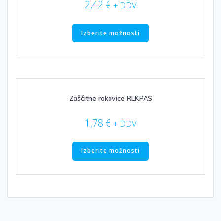
strani
2,42
€
+ DDV
izdelka
Ta
izdelek
Izberite možnosti
ima
več
različic.
Možnosti
lahko
izberete
Zaščitne rokavice RLKPAS
na
strani
1,78
€
+ DDV
izdelka
Ta
izdelek
Izberite možnosti
ima
več
različic.
Možnosti
lahko
izberete