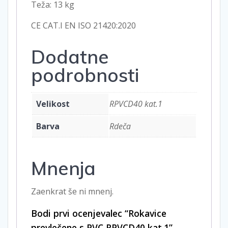
Teža: 13 kg
CE CAT.I EN ISO 21420:2020
Dodatne
podrobnosti
Velikost
RPVCD40 kat.1
Barva
Rdeča
Mnenja
Zaenkrat še ni mnenj.
Bodi prvi ocenjevalec “Rokavice
prevlečene s PVC RPVCD40 kat.1”