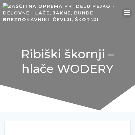
Skip
to
content
Ribiški škornji –
hlače WODERY