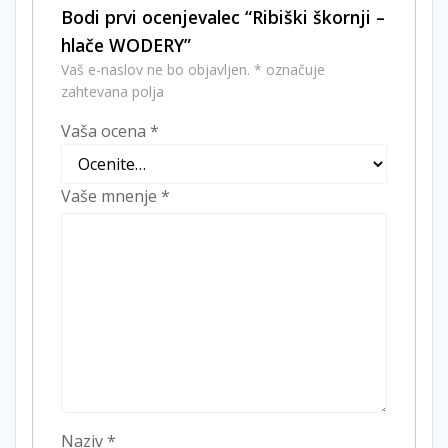
Bodi prvi ocenjevalec “Ribiški škornji –
hlače WODERY”
Vaš e-naslov ne bo objavljen.
*
označuje
zahtevana polja
Vaša ocena
*
Vaše mnenje
*
Naziv
*