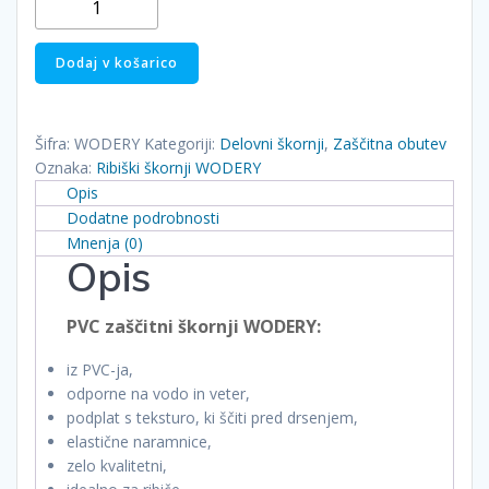
škornji
-
Dodaj v košarico
hlače
WODERY
količina
Šifra:
WODERY
Kategoriji:
Delovni škornji
,
Zaščitna obutev
Oznaka:
Ribiški škornji WODERY
Opis
Dodatne podrobnosti
Mnenja (0)
Opis
PVC zaščitni škornji WODERY:
iz PVC-ja,
odporne na vodo in veter,
podplat s teksturo, ki ščiti pred drsenjem,
elastične naramnice,
zelo kvalitetni,