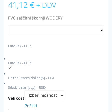
41,12
€
+ DDV
PVC zaščitni škornji WODERY
Euro (€) - EUR
Euro (€) - EUR
United States dollar ($) - USD
Srbski dinar (рсд) - RSD
Velikost
Počisti
Ribiški