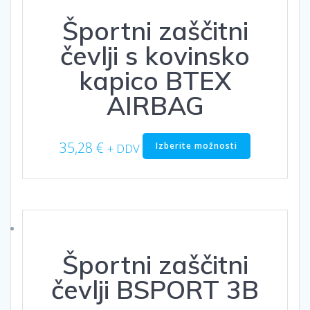
Športni zaščitni
čevlji s kovinsko
kapico BTEX
AIRBAG
Ta
35,28
€
Izberite možnosti
+ DDV
izdelek
ima
več
različic.
Možnosti
lahko
izberete
Športni zaščitni
na
strani
čevlji BSPORT 3B
izdelka