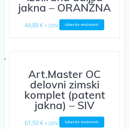
jakna – ORANŽNA
Ta
44,88
€
Izberite možnosti
+ DDV
izdelek
ima
več
različic.
Možnosti
lahko
izberete
Art.Master OC
na
strani
delovni zimski
izdelka
komplet (patent
jakna) – SIV
Ta
61,50
€
Izberite možnosti
+ DDV
izdelek