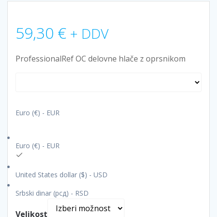
59,30
€
+ DDV
ProfessionalRef OC delovne hlače z oprsnikom
Euro (€) - EUR
Euro (€) - EUR
United States dollar ($) - USD
Srbski dinar (рсд) - RSD
Velikost