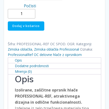
Počisti
ProfessionalRef
OC
delovne
Dodaj v košarico
hlače
z
oprsnikom
Šifra:
PROFESSIONAL-REF OC SPOD. OGR.
Kategoriji:
količina
Zimska oblačila
,
Zimska oblačila Professional
Oznaka:
ProfessionalRef OC delovne hlače z oprsnikom
Opis
Dodatne podrobnosti
Mnenja (0)
Opis
Izolirane, zaščitne oprsnik hlače
PROFESSIONAL-REF, atraktivnega
dizajna in odlične funkcionalnosti.
Izdelane iz zelo trpežnega materiala tipa