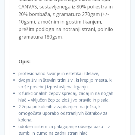
CANVAS, sestavljenega iz 80% poliestra in
20% bombaža, z gramaturo 270gsm (+/-
10gsm), z močnim in gostim tkanjem,
prešita podloga na notranji strani, polnilo
gramatura 180gsm.
Opis:
profesionalno šivanje in estetika izdelave,
dvojni šivi in ​​številni trdni šivi, ki krepijo mesta, ki
so še posebej izpostavljena trganju,
8 funkcionalnih žepov spredaj, zadaj in na nogah
hlač – vključen žep za zložljivo pravilo in pisala,
2 žepa pri kolenih z zapiranjem na ježka, ki
omogočata uporabo odstranljivih ščitnikov za
kolena,
udoben sistem za prilagajanje obsega pasu – z
gumbi in gumo na zadnji strani hlač,