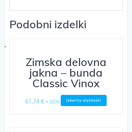
Podobni izdelki
Zimska delovna
jakna – bunda
Classic Vinox
Ta
61,74
€
Izberite možnosti
+ DDV
izdelek
ima
več
različic.
Možnosti