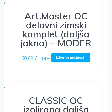
lahko
izberete
Art.Master OC
na
strani
delovni zimski
izdelka
komplet (daljša
jakna) – MODER
Ta
60,88
€
Izberite možnosti
+ DDV
izdelek
ima
več
različic.
Možnosti
lahko
izberete
CLASSIC OC
na
strani
izolirana daljša
izdelka