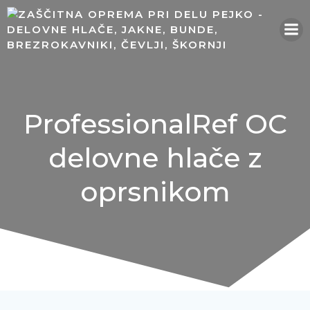
Skip
to
content
ProfessionalRef OC
delovne hlače z
oprsnikom