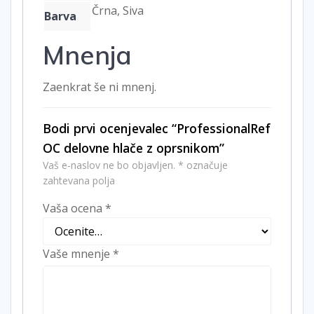
Črna, Siva
Barva
Mnenja
Zaenkrat še ni mnenj.
Bodi prvi ocenjevalec “ProfessionalRef
OC delovne hlače z oprsnikom”
Vaš e-naslov ne bo objavljen.
*
označuje
zahtevana polja
Vaša ocena
*
Vaše mnenje
*