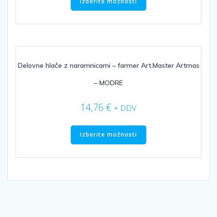
izdelek
Izberite možnosti
ima
več
različic.
Možnosti
lahko
izberete
Delovne hlače z naramnicami – farmer Art.Master Artmas
na
– MODRE
strani
izdelka
14,76
€
+ DDV
Ta
izdelek
Izberite možnosti
ima
več
različic.
Možnosti
lahko
izberete
na