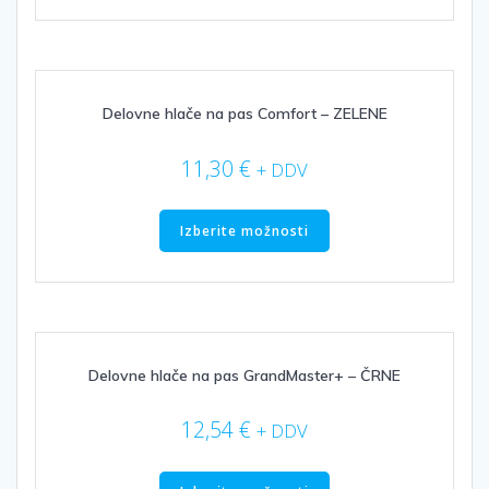
več
različic.
Možnosti
lahko
izberete
Delovne hlače na pas Comfort – ZELENE
na
strani
11,30
€
+ DDV
izdelka
Ta
izdelek
Izberite možnosti
ima
več
različic.
Možnosti
lahko
izberete
Delovne hlače na pas GrandMaster+ – ČRNE
na
strani
12,54
€
+ DDV
izdelka
Ta