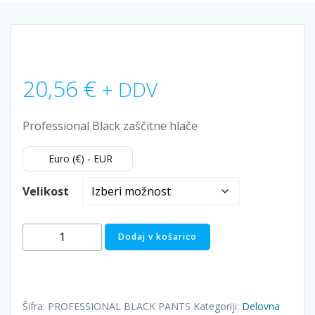
20,56
€
+ DDV
Professional Black zaščitne hlače
Euro (€) - EUR
Velikost
Delovne
Dodaj v košarico
hlače
na
pas
Professional
Šifra:
PROFESSIONAL BLACK PANTS
Kategoriji:
Delovna