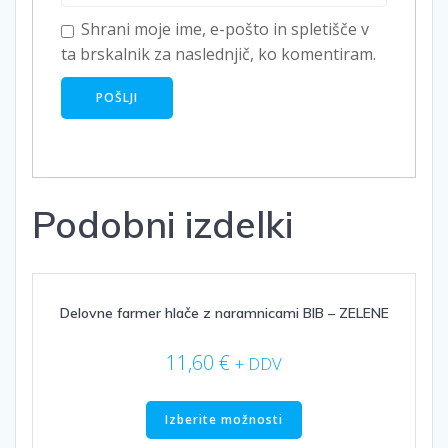
Shrani moje ime, e-pošto in spletišče v
ta brskalnik za naslednjič, ko komentiram.
Podobni izdelki
Delovne farmer hlače z naramnicami BIB – ZELENE
11,60
€
+ DDV
Ta
izdelek
Izberite možnosti
ima