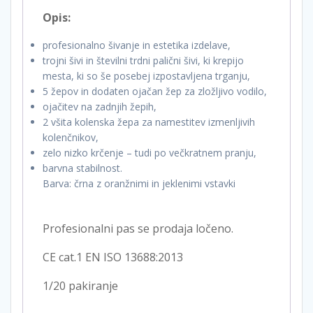
Opis:
profesionalno šivanje in estetika izdelave,
trojni šivi in ​​številni trdni palični šivi, ki krepijo
mesta, ki so še posebej izpostavljena trganju,
5 žepov in dodaten ojačan žep za zložljivo vodilo,
ojačitev na zadnjih žepih,
2 všita kolenska žepa za namestitev izmenljivih
kolenčnikov,
zelo nizko krčenje – tudi po večkratnem pranju,
barvna stabilnost.
Barva: črna z oranžnimi in jeklenimi vstavki
Profesionalni pas se prodaja ločeno.
CE cat.1 EN ISO 13688:2013
1/20 pakiranje