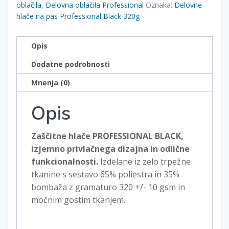
Black
oblačila
,
Delovna oblačila Professional
Oznaka:
Delovne
320g
hlače na pas Professional Black 320g
količina
Opis
Dodatne podrobnosti
Mnenja (0)
Opis
Zaščitne hlače PROFESSIONAL BLACK,
izjemno privlačnega dizajna in odlične
funkcionalnosti.
Izdelane iz zelo trpežne
tkanine s sestavo 65% poliestra in 35%
bombaža z gramaturo 320 +/- 10 gsm in
močnim gostim tkanjem.