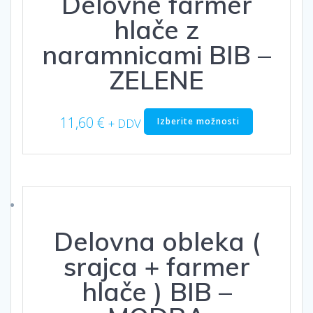
Delovne farmer
na
strani
hlače z
izdelka
naramnicami BIB –
ZELENE
Ta
11,60
€
Izberite možnosti
+ DDV
izdelek
ima
več
različic.
Možnosti
lahko
izberete
Delovna obleka (
na
strani
srajca + farmer
izdelka
hlače ) BIB –