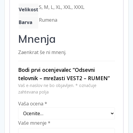
S, M, L, XL, XXL, XXXL
Velikost
Rumena
Barva
Mnenja
Zaenkrat še ni mnenj.
Bodi prvi ocenjevalec “Odsevni
telovnik – mrežasti VEST2 – RUMEN”
Vaš e-naslov ne bo objavljen.
*
označuje
zahtevana polja
Vaša ocena
*
Vaše mnenje
*