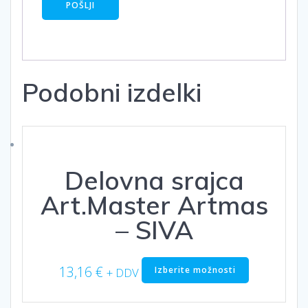
Podobni izdelki
Delovna srajca
Art.Master Artmas
– SIVA
Ta
13,16
€
Izberite možnosti
+ DDV
izdelek
ima