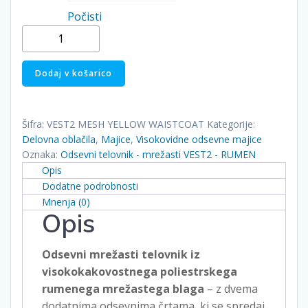
Počisti
Odsevni
telovnik
-
Dodaj v košarico
mrežasti
VEST2
-
Šifra:
VEST2 MESH YELLOW WAISTCOAT
Kategorije:
RUMEN
Delovna oblačila
,
Majice
,
Visokovidne odsevne majice
količina
Oznaka:
Odsevni telovnik - mrežasti VEST2 - RUMEN
Opis
Dodatne podrobnosti
Mnenja (0)
Opis
Odsevni mrežasti telovnik iz
visokokakovostnega poliestrskega
rumenega mrežastega blaga
– z dvema
dodatnima odsevnima črtama, ki se spredaj