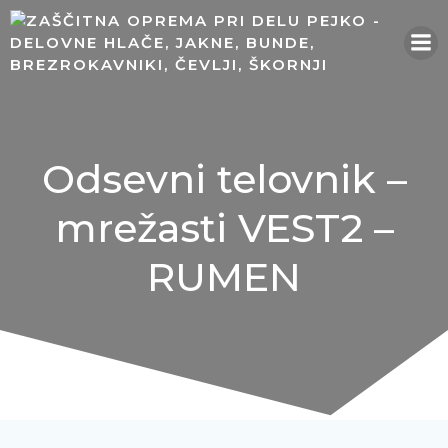
Skip
to
content
Odsevni telovnik –
mrežasti VEST2 –
RUMEN