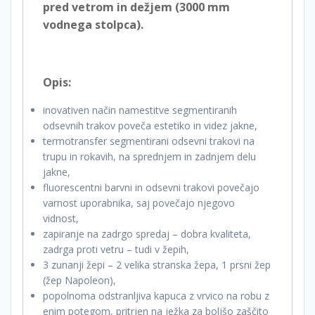
pred vetrom in dežjem (3000 mm
vodnega stolpca).
Opis:
inovativen način namestitve segmentiranih
odsevnih trakov poveča estetiko in videz jakne,
termotransfer segmentirani odsevni trakovi na
trupu in rokavih, na sprednjem in zadnjem delu
jakne,
fluorescentni barvni in odsevni trakovi povečajo
varnost uporabnika, saj povečajo njegovo
vidnost,
zapiranje na zadrgo spredaj – dobra kvaliteta,
zadrga proti vetru – tudi v žepih,
3 zunanji žepi – 2 velika stranska žepa, 1 prsni žep
(žep Napoleon),
popolnoma odstranljiva kapuca z vrvico na robu z
enim potegom, pritrjen na ježka za boljšo zaščito