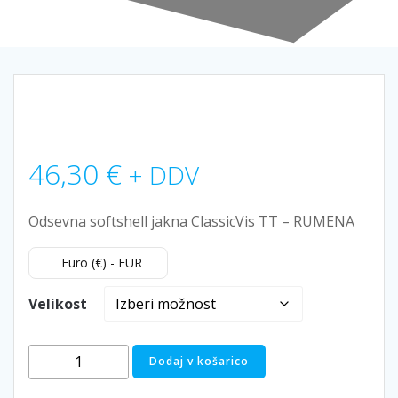
46,30
€
+ DDV
Odsevna softshell jakna ClassicVis TT – RUMENA
Euro (€) - EUR
Velikost
Odsevna
Dodaj v košarico
delovna