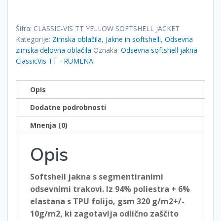
softshell
jakna
ClassicVis
Šifra:
CLASSIC-VIS TT YELLOW SOFTSHELL JACKET
TT
Kategorije:
Zimska oblačila
,
Jakne in softshelli
,
Odsevna
-
zimska delovna oblačila
Oznaka:
Odsevna softshell jakna
ClassicVis TT - RUMENA
RUMENA
količina
Opis
Dodatne podrobnosti
Mnenja (0)
Opis
Softshell jakna s segmentiranimi
odsevnimi trakovi. Iz 94% poliestra + 6%
elastana s TPU folijo, gsm 320 g/m2+/-
10g/m2, ki zagotavlja odlično zaščito