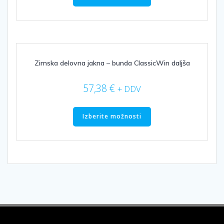
ima
več
različic.
Možnosti
lahko
izberete
Zimska delovna jakna – bunda ClassicWin daljša
na
strani
57,38
€
+ DDV
izdelka
Ta
izdelek
Izberite možnosti
ima
več
različic.
Možnosti
lahko
izberete
na
strani
izdelka