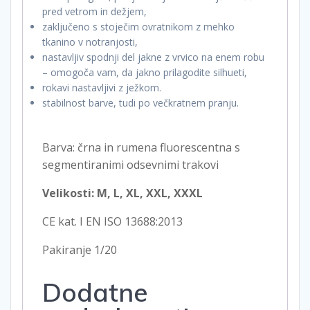
pred vetrom in dežjem,
zaključeno s stoječim ovratnikom z mehko
tkanino v notranjosti,
nastavljiv spodnji del jakne z vrvico na enem robu
– omogoča vam, da jakno prilagodite silhueti,
rokavi nastavljivi z ježkom.
stabilnost barve, tudi po večkratnem pranju.
Barva: črna in rumena fluorescentna s
segmentiranimi odsevnimi trakovi
Velikosti: M, L, XL, XXL, XXXL
CE kat. I EN ISO 13688:2013
Pakiranje 1/20
Dodatne