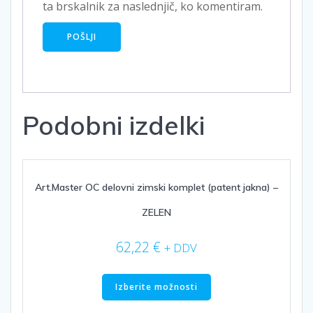
ta brskalnik za naslednjič, ko komentiram.
Podobni izdelki
Art.Master OC delovni zimski komplet (patent jakna) –
ZELEN
62,22
€
+ DDV
Ta
izdelek
Izberite možnosti
ima