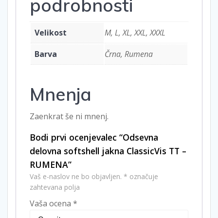
podrobnosti
Velikost
M, L, XL, XXL, XXXL
Barva
Črna, Rumena
Mnenja
Zaenkrat še ni mnenj.
Bodi prvi ocenjevalec “Odsevna
delovna softshell jakna ClassicVis TT –
RUMENA”
Vaš e-naslov ne bo objavljen.
*
označuje
zahtevana polja
Vaša ocena
*