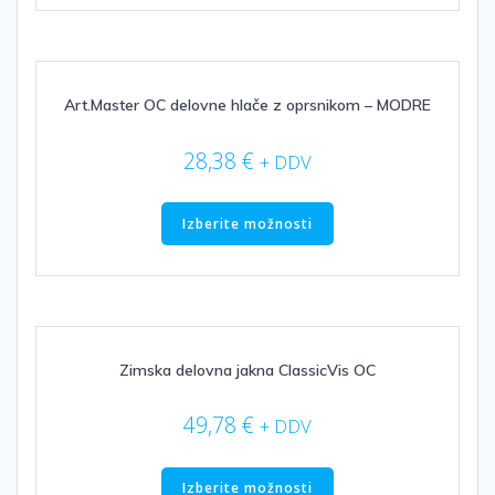
več
različic.
Možnosti
lahko
izberete
Art.Master OC delovne hlače z oprsnikom – MODRE
na
strani
28,38
€
+ DDV
izdelka
Ta
izdelek
Izberite možnosti
ima
več
različic.
Možnosti
lahko
izberete
Zimska delovna jakna ClassicVis OC
na
strani
49,78
€
+ DDV
izdelka
Ta
izdelek
Izberite možnosti