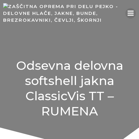
Skip
to
content
Odsevna delovna
softshell jakna
ClassicVis TT –
RUMENA