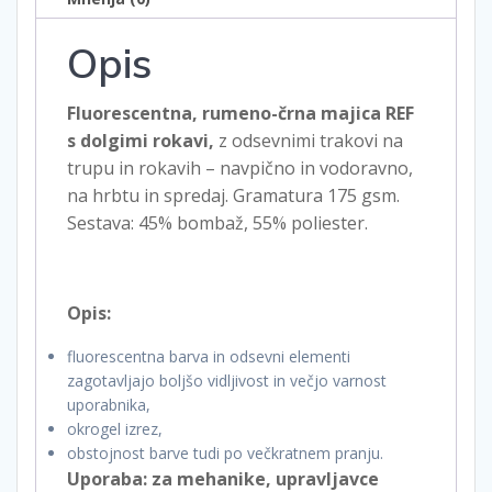
Opis
Fluorescentna, rumeno-črna majica REF
s dolgimi rokavi,
z odsevnimi trakovi na
trupu in rokavih – navpično in vodoravno,
na hrbtu in spredaj. Gramatura 175 gsm.
Sestava: 45% bombaž, 55% poliester.
Opis:
fluorescentna barva in odsevni elementi
zagotavljajo boljšo vidljivost in večjo varnost
uporabnika,
okrogel izrez,
obstojnost barve tudi po večkratnem pranju.
Uporaba: za mehanike, upravljavce