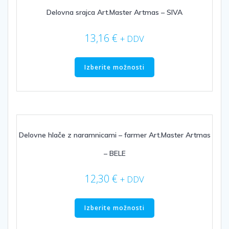
Delovna srajca Art.Master Artmas – SIVA
13,16
€
+ DDV
Ta
izdelek
Izberite možnosti
ima
več
različic.
Možnosti
lahko
izberete
Delovne hlače z naramnicami – farmer Art.Master Artmas
na
– BELE
strani
izdelka
12,30
€
+ DDV
Ta
izdelek
Izberite možnosti
ima