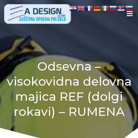
Skip
to
content
Odsevna –
visokovidna delovna
majica REF (dolgi
rokavi) – RUMENA