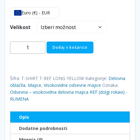
Euro (€) - EUR
Velikost
Odsevna
Dodaj v košarico
–
visokovidna
delovna
majica
Šifra:
T-SHIRT T-REF LONG YELLOW
Kategorije:
Delovna
REF
oblačila
,
Majice
,
Visokovidne odsevne majice
Oznaka:
(dolgi
Odsevna – visokovidna delovna majica REF (dolgi rokavi) -
RUMENA
rokavi)
-
RUMENA
Opis
količina
Dodatne podrobnosti
Mnenja (0)