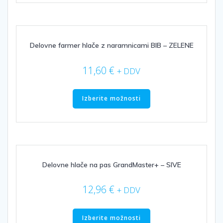
več
različic.
Možnosti
lahko
izberete
Delovne farmer hlače z naramnicami BIB – ZELENE
na
strani
11,60
€
+ DDV
izdelka
Ta
izdelek
Izberite možnosti
ima
več
različic.
Možnosti
lahko
izberete
Delovne hlače na pas GrandMaster+ – SIVE
na
strani
12,96
€
+ DDV
izdelka
Ta
izdelek
Izberite možnosti