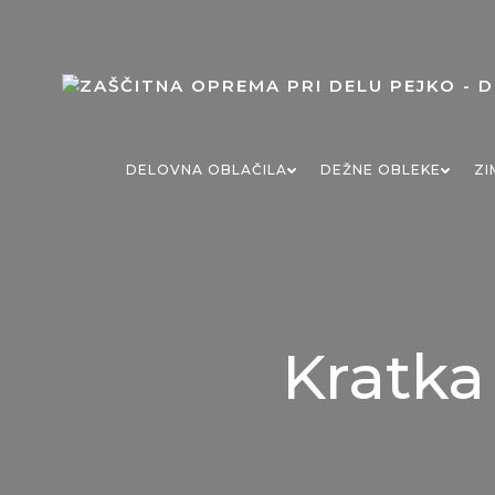
Skip
to
content
DELOVNA OBLAČILA
DEŽNE OBLEKE
ZI
Kratka