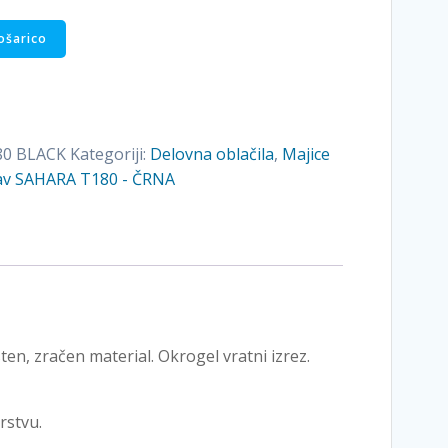
ošarico
80 BLACK
Kategoriji:
Delovna oblačila
,
Majice
kav SAHARA T180 - ČRNA
, zračen material. Okrogel vratni izrez.
rstvu.