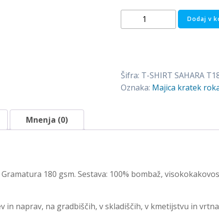
Kratka
Dodaj v k
majica
SAHARA
T180
-
Šifra:
T-SHIRT SAHARA T1
ČRNA
Oznaka:
Majica kratek ro
količina
Mnenja (0)
Gramatura 180 gsm. Sestava: 100% bombaž, visokokakovosten
 in naprav, na gradbiščih, v skladiščih, v kmetijstvu in vrtna