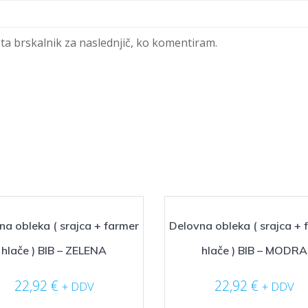
 ta brskalnik za naslednjič, ko komentiram.
na obleka ( srajca + farmer
Delovna obleka ( srajca + 
hlače ) BIB – ZELENA
hlače ) BIB – MODRA
22,92
€
22,92
€
+ DDV
+ DDV