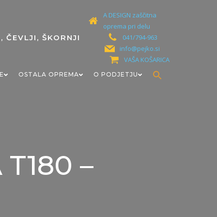
A DESIGN zaščitna
oprema pri delu
041/794-963
info@pejko.si
VAŠA KOŠARICA
Search
E
OSTALA OPREMA
O PODJETJU
for:
Search Button
 T180 –