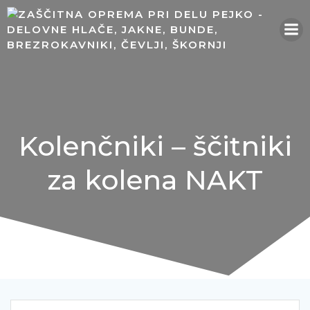
Skip
to
content
Kolenčniki – ščitniki
za kolena NAKT