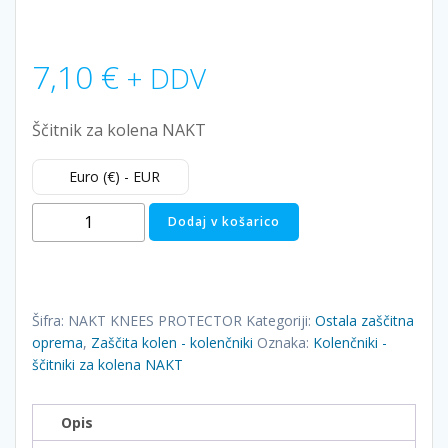
7,10
€
+ DDV
Ščitnik za kolena NAKT
Euro (€) - EUR
Kolenčniki
Dodaj v košarico
-
ščitniki
za
kolena
Šifra:
NAKT KNEES PROTECTOR
Kategoriji:
Ostala zaščitna
NAKT
oprema
,
Zaščita kolen - kolenčniki
Oznaka:
Kolenčniki -
količina
ščitniki za kolena NAKT
Opis