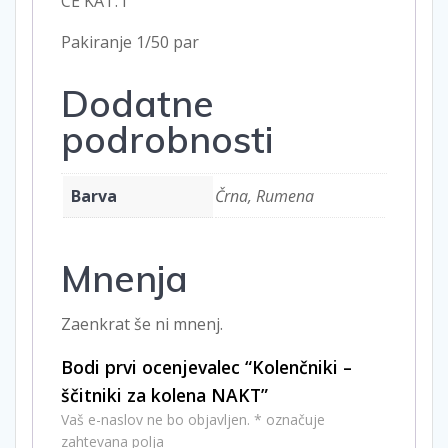
CE KAT. I
Pakiranje 1/50 par
Dodatne
podrobnosti
Barva
Črna, Rumena
Mnenja
Zaenkrat še ni mnenj.
Bodi prvi ocenjevalec “Kolenčniki –
ščitniki za kolena NAKT”
Vaš e-naslov ne bo objavljen.
*
označuje
zahtevana polja