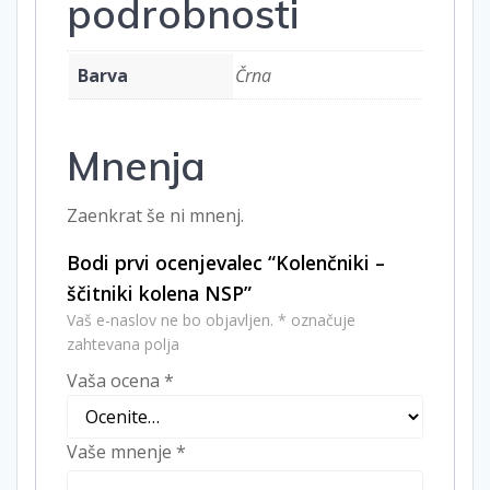
podrobnosti
Barva
Črna
Mnenja
Zaenkrat še ni mnenj.
Bodi prvi ocenjevalec “Kolenčniki –
ščitniki kolena NSP”
Vaš e-naslov ne bo objavljen.
*
označuje
zahtevana polja
Vaša ocena
*
Vaše mnenje
*