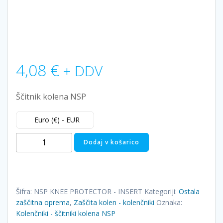
4,08
€
+ DDV
Ščitnik kolena NSP
Euro (€) - EUR
Kolenčniki
Dodaj v košarico
-
ščitniki
kolena
NSP
Šifra:
NSP KNEE PROTECTOR - INSERT
Kategoriji:
Ostala
količina
zaščitna oprema
,
Zaščita kolen - kolenčniki
Oznaka:
Kolenčniki - ščitniki kolena NSP