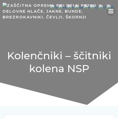
Skip
to
content
Kolenčniki – ščitniki
kolena NSP