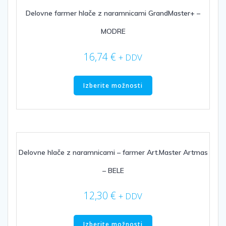
lahko
izberete
Delovne farmer hlače z naramnicami GrandMaster+ –
na
MODRE
strani
izdelka
16,74
€
+ DDV
Ta
izdelek
Izberite možnosti
ima
več
različic.
Možnosti
lahko
izberete
Delovne hlače z naramnicami – farmer Art.Master Artmas
na
– BELE
strani
izdelka
12,30
€
+ DDV
Ta
izdelek
Izberite možnosti