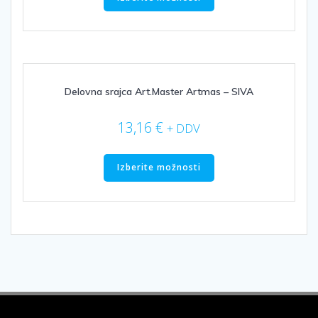
ima
več
različic.
Možnosti
lahko
izberete
Delovna srajca Art.Master Artmas – SIVA
na
strani
13,16
€
+ DDV
izdelka
Ta
izdelek
Izberite možnosti
ima
več
različic.
Možnosti
lahko
izberete
na
strani
izdelka