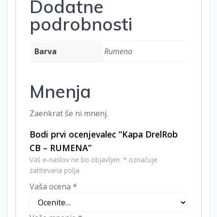
Dodatne
podrobnosti
Barva
Rumena
Mnenja
Zaenkrat še ni mnenj.
Bodi prvi ocenjevalec “Kapa DrelRob
CB – RUMENA”
Vaš e-naslov ne bo objavljen.
*
označuje
zahtevana polja
Vaša ocena
*