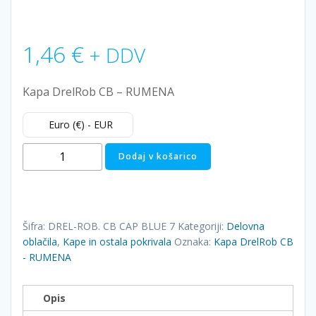
1,46
€
+ DDV
Kapa DrelRob CB – RUMENA
Euro (€) - EUR
Kapa
Dodaj v košarico
DrelRob
CB
-
RUMENA
Šifra:
DREL-ROB. CB CAP BLUE 7
Kategoriji:
Delovna
količina
oblačila
,
Kape in ostala pokrivala
Oznaka:
Kapa DrelRob CB
- RUMENA
Opis