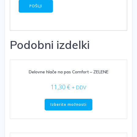
Podobni izdelki
Delovne hlače na pas Comfort – ZELENE
11,30
€
+ DDV
Ta
izdelek
Izberite možnosti
ima
več
različic.
Možnosti