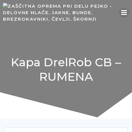
Skip
to
content
Kapa DrelRob CB –
RUMENA