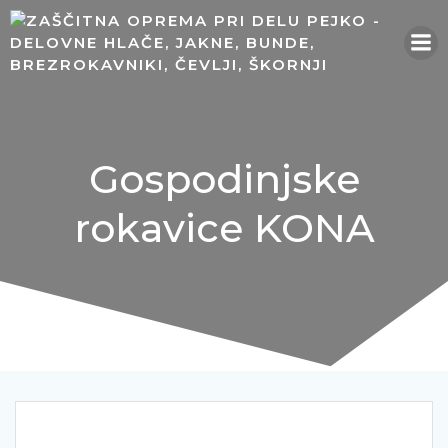
Skip
to
content
Gospodinjske
rokavice KONA