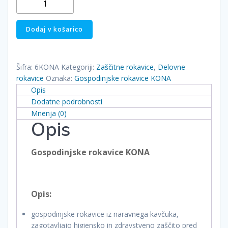
rokavice
KONA
Dodaj v košarico
količina
Šifra:
6KONA
Kategoriji:
Zaščitne rokavice
,
Delovne
rokavice
Oznaka:
Gospodinjske rokavice KONA
Opis
Dodatne podrobnosti
Mnenja (0)
Opis
Gospodinjske rokavice KONA
Opis:
gospodinjske rokavice iz naravnega kavčuka,
zagotavljajo higiensko in zdravstveno zaščito pred