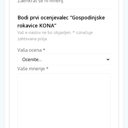
Zaenkrat še ni mnenj.
Bodi prvi ocenjevalec “Gospodinjske
rokavice KONA”
Vaš e-naslov ne bo objavljen.
*
označuje
zahtevana polja
Vaša ocena
*
Vaše mnenje
*