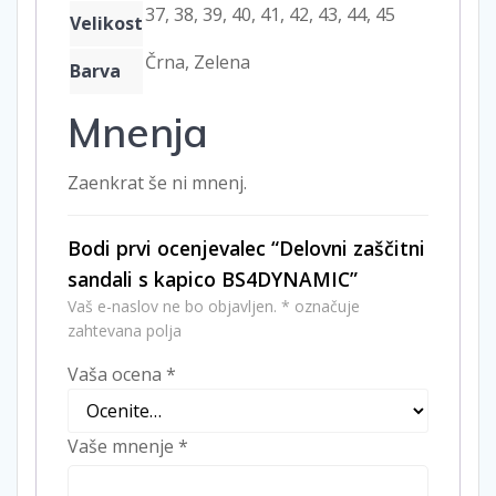
37, 38, 39, 40, 41, 42, 43, 44, 45
Velikost
Črna, Zelena
Barva
Mnenja
Zaenkrat še ni mnenj.
Bodi prvi ocenjevalec “Delovni zaščitni
sandali s kapico BS4DYNAMIC”
Vaš e-naslov ne bo objavljen.
*
označuje
zahtevana polja
Vaša ocena
*
Vaše mnenje
*