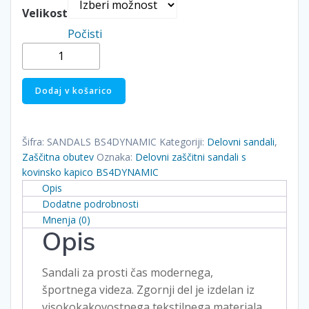
Velikost
Počisti
Delovni
zaščitni
sandali
Dodaj v košarico
s
kapico
BS4DYNAMIC
Šifra:
SANDALS BS4DYNAMIC
Kategoriji:
Delovni sandali
,
količina
Zaščitna obutev
Oznaka:
Delovni zaščitni sandali s
kovinsko kapico BS4DYNAMIC
Opis
Dodatne podrobnosti
Mnenja (0)
Opis
Sandali za prosti čas modernega,
športnega videza. Zgornji del je izdelan iz
visokokakovostnega tekstilnega materiala