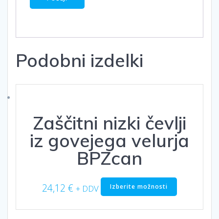
Podobni izdelki
Zaščitni nizki čevlji
iz govejega velurja
BPZcan
Ta
24,12
€
Izberite možnosti
+ DDV
izdelek
ima
več