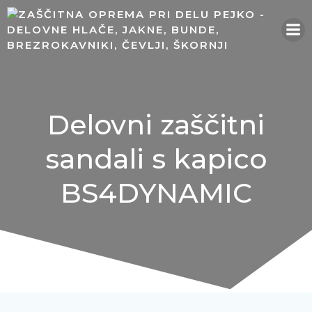
Skip
to
content
Delovni zaščitni
sandali s kapico
BS4DYNAMIC