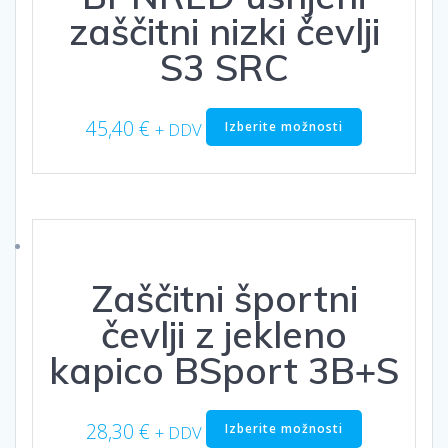
strani
zaščitni nizki čevlji
izdelka
S3 SRC
Ta
45,40
€
Izberite možnosti
+ DDV
izdelek
ima
več
različic.
Možnosti
lahko
izberete
Zaščitni športni
na
strani
čevlji z jekleno
izdelka
kapico BSport 3B+S
Ta
28,30
€
Izberite možnosti
+ DDV
izdelek