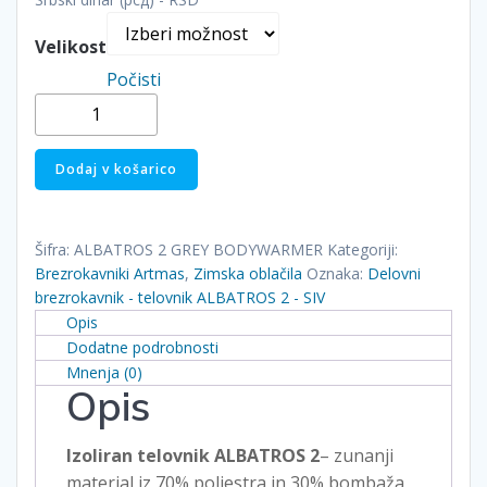
Velikost
Počisti
Delovni
brezrokavnik
-
Dodaj v košarico
telovnik
ALBATROS
2
Šifra:
ALBATROS 2 GREY BODYWARMER
Kategoriji:
-
Brezrokavniki Artmas
,
Zimska oblačila
Oznaka:
Delovni
SIV
brezrokavnik - telovnik ALBATROS 2 - SIV
količina
Opis
Dodatne podrobnosti
Mnenja (0)
Opis
Izoliran telovnik ALBATROS 2
– zunanji
material iz 70% poliestra in 30% bombaža,