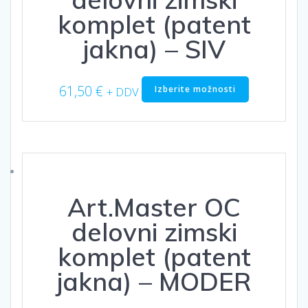
izdelka
komplet (patent
jakna) – SIV
Ta
61,50
€
Izberite možnosti
+ DDV
izdelek
ima
več
različic.
Možnosti
lahko
izberete
Art.Master OC
na
strani
delovni zimski
izdelka
komplet (patent
jakna) – MODER