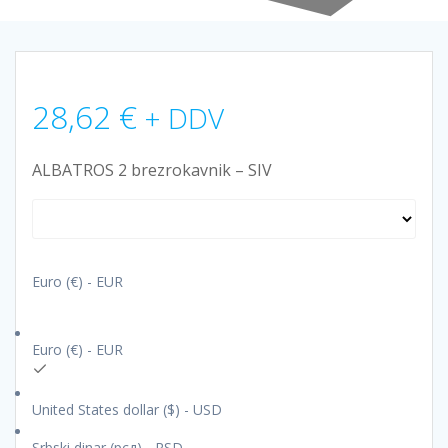
28,62
€
+ DDV
ALBATROS 2 brezrokavnik – SIV
Euro (€) - EUR
Euro (€) - EUR
United States dollar ($) - USD
Srbski dinar (рсд) - RSD