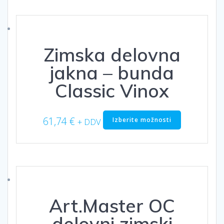
Zimska delovna
jakna – bunda
Classic Vinox
Ta
61,74
€
Izberite možnosti
+ DDV
izdelek
ima
več
različic.
Možnosti
lahko
izberete
Art.Master OC
na
strani
delovni zimski