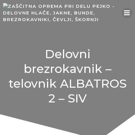
Skip
to
content
Delovni
brezrokavnik –
telovnik ALBATROS
2 – SIV