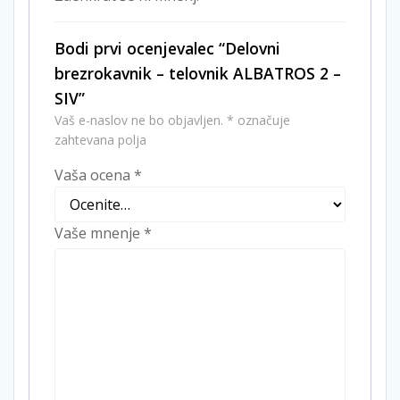
Bodi prvi ocenjevalec “Delovni
brezrokavnik – telovnik ALBATROS 2 –
SIV”
Vaš e-naslov ne bo objavljen.
*
označuje
zahtevana polja
Vaša ocena
*
Vaše mnenje
*