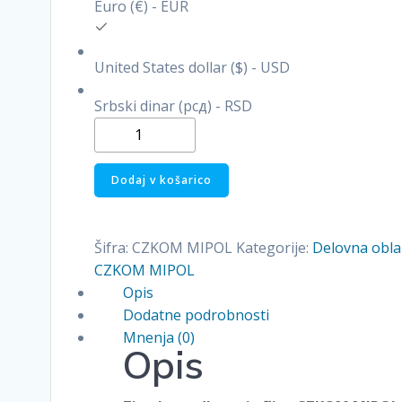
Euro (€) - EUR
United States dollar ($) - USD
Srbski dinar (рсд) - RSD
Zimska
žaščitna
podkapa
Dodaj v košarico
količina
Šifra:
CZKOM MIPOL
Kategorije:
Delovna obla
CZKOM MIPOL
Opis
Dodatne podrobnosti
Mnenja (0)
Opis