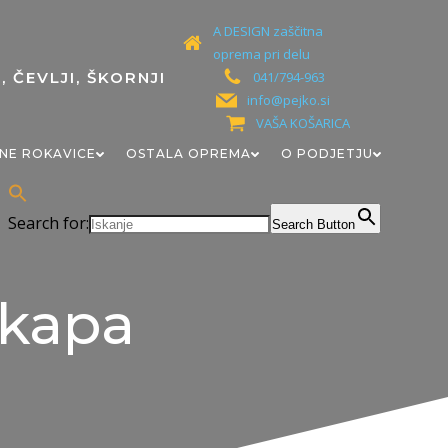
A DESIGN zaščitna
oprema pri delu
041/794-963
info@pejko.si
VAŠA KOŠARICA
NE ROKAVICE
OSTALA OPREMA
O PODJETJU
Search for:
Search Button
dkapa