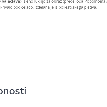
(balaclava)
, z eno luknjo za obraz (predel oči). Popolnoma 
ivalo pod čelado. Izdelana je iz poliestrskega pletiva.
nosti