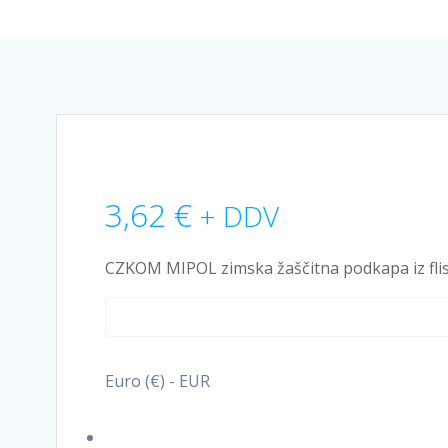
3,62
€
+ DDV
CZKOM MIPOL zimska žaščitna podkapa iz fli
Euro (€) - EUR