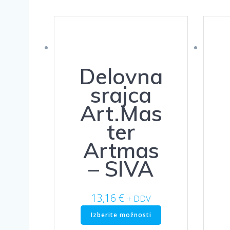
Delovna
srajca
Art.Mas
ter
Artmas
– SIVA
13,16
€
+ DDV
Ta
Izberite možnosti
izdelek