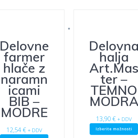
Delovne
Delovn
farmer
halja
hlače z
Art.Ma
naramn
ter –
icami
TEMNO
BIB –
MODR
MODRE
13,90
€
+ DDV
12,54
€
Izberite možnosti
+ DDV
Ta