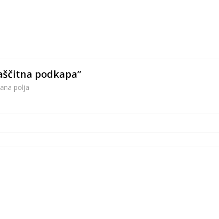
žaščitna podkapa”
ana polja