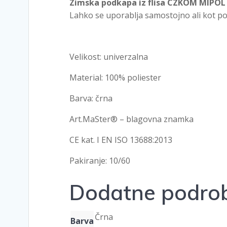
Zimska podkapa iz flisa CZKOM MIPOL 
Lahko se uporablja samostojno ali kot pokr
Velikost: univerzalna
Material: 100% poliester
Barva: črna
Art.MaSter® – blagovna znamka
CE kat. I EN ISO 13688:2013
Pakiranje: 10/60
Dodatne podrob
Črna
Barva