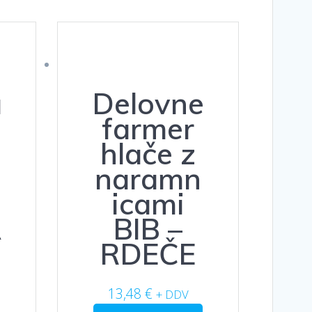
a
Delovne
farmer
s
hlače z
naramn
icami
A
BIB –
RDEČE
Ta
13,48
€
+ DDV
izdelek
Ta