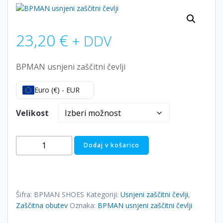
23,20
€
+ DDV
BPMAN usnjeni zaščitni čevlji
Euro (€) - EUR
Velikost
BPMAN
Dodaj v košarico
usnjeni
zaščitni
čevlji
količina
Šifra:
BPMAN SHOES
Kategoriji:
Usnjeni zaščitni čevlji
,
Zaščitna obutev
Oznaka:
BPMAN usnjeni zaščitni čevlji