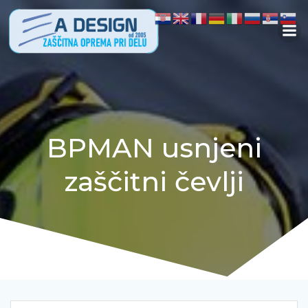
Skip
to
content
BPMAN usnjeni
zaščitni čevlji