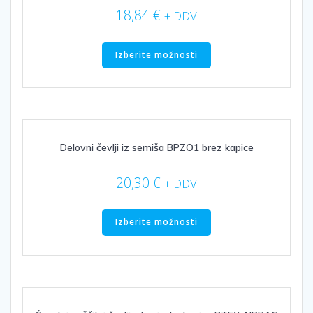
strani
18,84
€
+ DDV
izdelka
Ta
izdelek
Izberite možnosti
ima
več
različic.
Možnosti
lahko
izberete
Delovni čevlji iz semiša BPZO1 brez kapice
na
strani
20,30
€
+ DDV
izdelka
Ta
izdelek
Izberite možnosti
ima
več
različic.
Možnosti
lahko