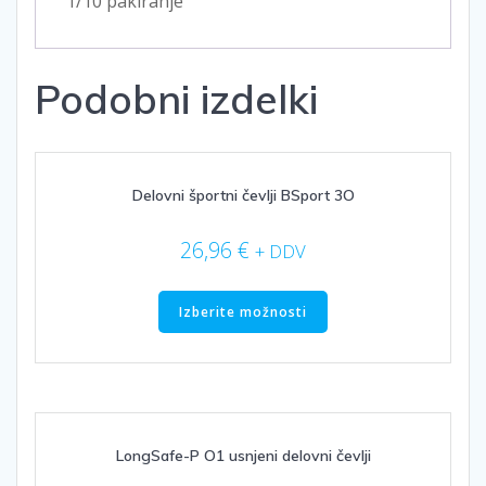
1/10 pakiranje
Podobni izdelki
Delovni športni čevlji BSport 3O
26,96
€
+ DDV
Ta
izdelek
Izberite možnosti
ima
več
različic.
Možnosti
lahko
izberete
LongSafe-P O1 usnjeni delovni čevlji
na