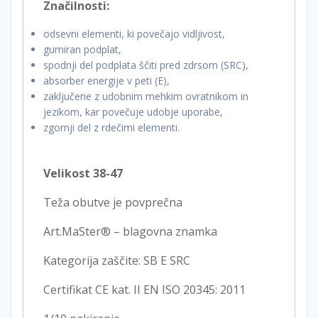
Značilnosti:
odsevni elementi, ki povečajo vidljivost,
gumiran podplat,
spodnji del podplata ščiti pred zdrsom (SRC),
absorber energije v peti (E),
zaključene z udobnim mehkim ovratnikom in
jezikom, kar povečuje udobje uporabe,
zgornji del z rdečimi elementi.
Velikost 38-47
Teža obutve je povprečna
Art.MaSter® – blagovna znamka
Kategorija zaščite: SB E SRC
Certifikat CE kat. II EN ISO 20345: 2011