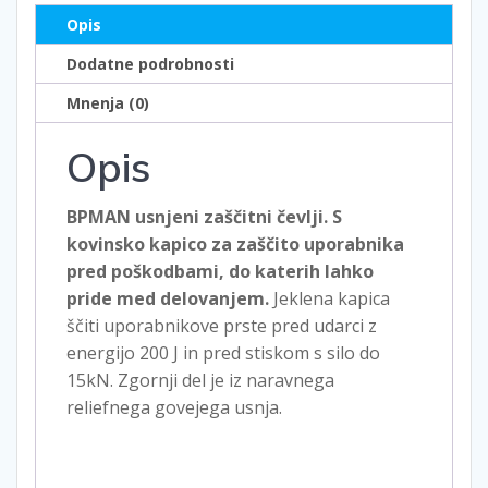
Opis
Dodatne podrobnosti
Mnenja (0)
Opis
BPMAN usnjeni zaščitni čevlji. S
kovinsko kapico za zaščito uporabnika
pred poškodbami, do katerih lahko
pride med delovanjem.
Jeklena kapica
ščiti uporabnikove prste pred udarci z
energijo 200 J in pred stiskom s silo do
15kN. Zgornji del je iz naravnega
reliefnega govejega usnja.